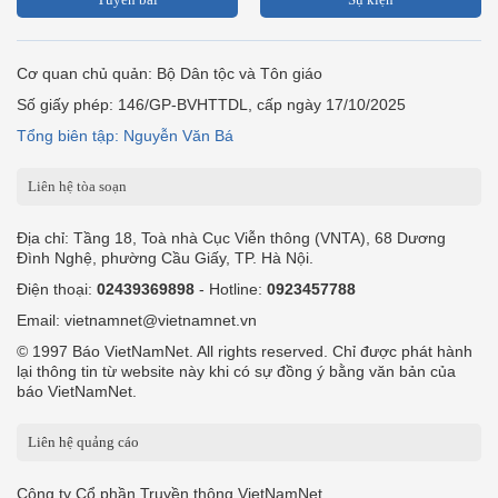
Cơ quan chủ quản: Bộ Dân tộc và Tôn giáo
Số giấy phép: 146/GP-BVHTTDL, cấp ngày 17/10/2025
Tổng biên tập: Nguyễn Văn Bá
Liên hệ tòa soạn
Địa chỉ: Tầng 18, Toà nhà Cục Viễn thông (VNTA), 68 Dương
Đình Nghệ, phường Cầu Giấy, TP. Hà Nội.
Điện thoại:
02439369898
- Hotline:
0923457788
Email: vietnamnet@vietnamnet.vn
© 1997 Báo VietNamNet. All rights reserved. Chỉ được phát hành
lại thông tin từ website này khi có sự đồng ý bằng văn bản của
báo VietNamNet.
Liên hệ quảng cáo
Công ty Cổ phần Truyền thông VietNamNet