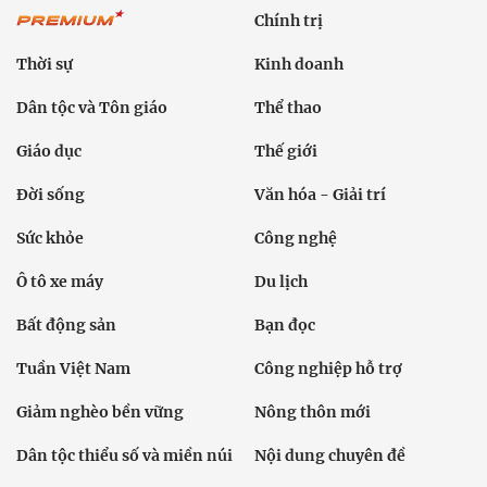
Sức khỏe
Công nghệ
Ô tô xe máy
Du lịch
Bất động sản
Bạn đọc
Tuần Việt Nam
Công nghiệp hỗ trợ
Giảm nghèo bền vững
Nông thôn mới
Dân tộc thiểu số và miền núi
Nội dung chuyên đề
English
Hồ sơ
Ảnh
Video
Multimedia
Podcast
24h qua
Tuyến bài
Sự kiện