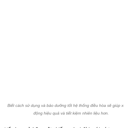
Biết cách sử dụng và bảo dưỡng tốt hệ thống điều hòa sẽ giúp xe 
động hiệu quả và tiết kiệm nhiên liệu hơn.
Nếu bạn sở hữu một chiếc xe hơi đời mới có trang
bị hệ Start/Stop tự động, hãy tắt nó đi. Tính năng
này tuy giúp tiết kiệm nhiên liệu nhưng cũng có thể
giữ cho máy nén điều hòa không khí xe hoạt động
trong khi động cơ xe tắt.
Đóng kín các cửa khi bật điều hòa