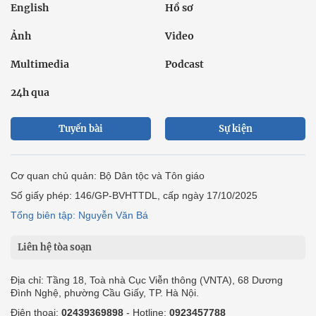
Cơ quan chủ quản: Bộ Dân tộc và Tôn giáo
Số giấy phép: 146/GP-BVHTTDL, cấp ngày 17/10/2025
Tổng biên tập: Nguyễn Văn Bá
Liên hệ tòa soạn
Địa chỉ: Tầng 18, Toà nhà Cục Viễn thông (VNTA), 68 Dương
Đình Nghệ, phường Cầu Giấy, TP. Hà Nội.
Điện thoại:
02439369898
- Hotline:
0923457788
Email: vietnamnet@vietnamnet.vn
© 1997 Báo VietNamNet. All rights reserved. Chỉ được phát hành
lại thông tin từ website này khi có sự đồng ý bằng văn bản của
báo VietNamNet.
Liên hệ quảng cáo
Công ty Cổ phần Truyền thông VietNamNet