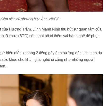
điểm diễn dù show bị hủy. Ảnh: NVCC
ặt của Hương Tràm, Đinh Mạnh Ninh thu hút sự quan tâm của
an tổ chức (BTC) còn phải bố trí thêm vài hàng ghế để phục
giờ biểu diễn khoảng 2 tiếng gây ảnh hưởng đến lịch trình dự
à sức khỏe cho khán giả, nghệ sĩ cũng như những người
iễn.