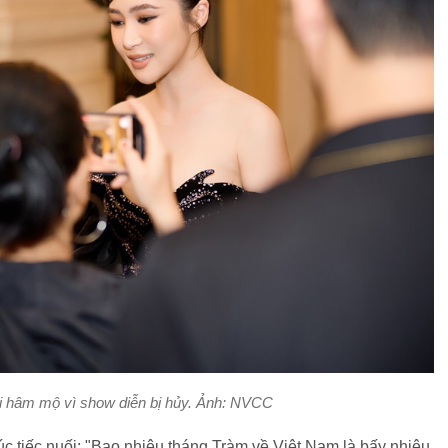
i hâm mộ vì show diễn bị hủy. Ảnh: NVCC
c tiếc nuối: "Bao nhiêu tháng Tràm về Việt Nam là bấy nhiêu