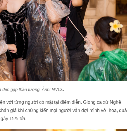
a đến gặp thần tượng. Ảnh: NVCC
huyện với từng người có mặt tại điểm diễn. Giọng ca xứ Nghệ
hán giả khi chứng kiến mọi người vẫn đợi mình với hoa, quà
gày 15/5 tới.