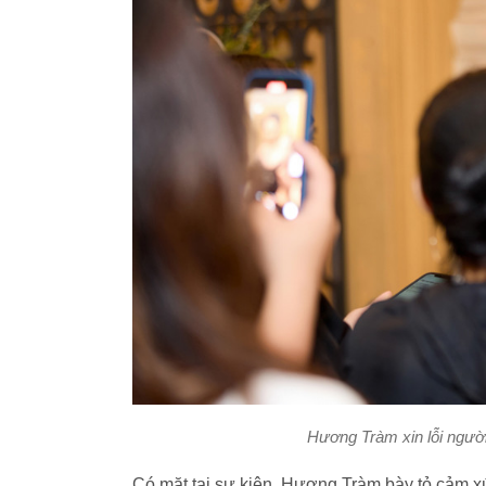
Hương Tràm xin lỗi ngườ
Có mặt tại sự kiện, Hương Tràm bày tỏ cảm xú