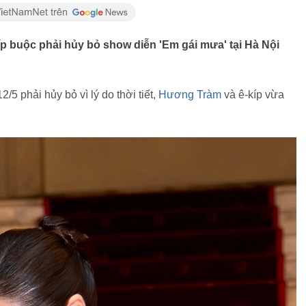
íp buộc phải hủy bỏ show diễn 'Em gái mưa' tại Hà Nội
12/5 phải hủy bỏ vì lý do thời tiết,
Hương Tràm
và ê-kíp vừa