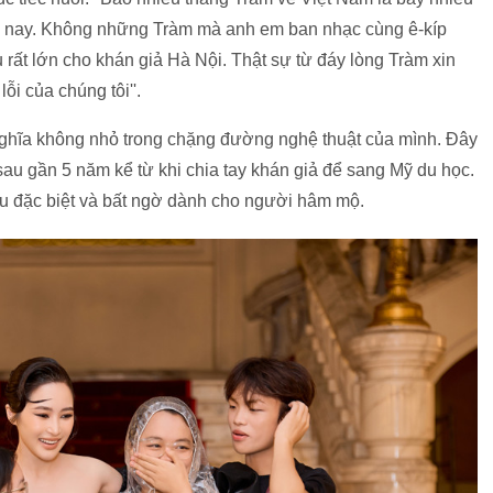
m nay. Không những Tràm mà anh em ban nhạc cùng ê-kíp
 rất lớn cho khán giả Hà Nội. Thật sự từ đáy lòng Tràm xin
lỗi của chúng tôi''.
nghĩa không nhỏ trong chặng đường nghệ thuật của mình. Đây
sau gần 5 năm kể từ khi chia tay khán giả để sang Mỹ du học.
iều đặc biệt và bất ngờ dành cho người hâm mộ.