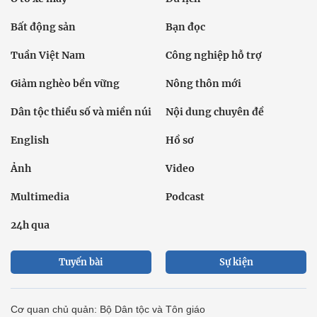
Bất động sản
Bạn đọc
Tuần Việt Nam
Công nghiệp hỗ trợ
Giảm nghèo bền vững
Nông thôn mới
Dân tộc thiểu số và miền núi
Nội dung chuyên đề
English
Hồ sơ
Ảnh
Video
Multimedia
Podcast
24h qua
Tuyến bài
Sự kiện
Cơ quan chủ quản: Bộ Dân tộc và Tôn giáo