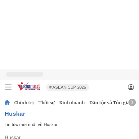
# ASEAN CUP 2026
Chính trị
Thời sự
Kinh doanh
Dân tộc và Tôn giáo
Huskar
Tin tức mới nhất về
Huskar
Huskar