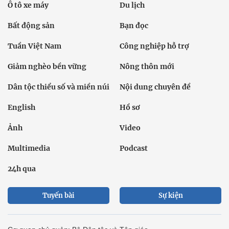
Ô tô xe máy
Du lịch
Bất động sản
Bạn đọc
Tuần Việt Nam
Công nghiệp hỗ trợ
Giảm nghèo bền vững
Nông thôn mới
Dân tộc thiểu số và miền núi
Nội dung chuyên đề
English
Hồ sơ
Ảnh
Video
Multimedia
Podcast
24h qua
Tuyến bài
Sự kiện