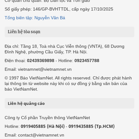
Cơ quan chủ quản: Bộ Dân tộc và Tôn giáo
Số giấy phép: 146/GP-BVHTTDL, cấp ngày 17/10/2025
Tổng biên tập: Nguyễn Văn Bá
Liên hệ tòa soạn
Địa chỉ: Tầng 18, Toà nhà Cục Viễn thông (VNTA), 68 Dương
Đình Nghệ, phường Cầu Giấy, TP. Hà Nội.
Điện thoại:
02439369898
- Hotline:
0923457788
Email: vietnamnet@vietnamnet.vn
© 1997 Báo VietNamNet. All rights reserved. Chỉ được phát hành
lại thông tin từ website này khi có sự đồng ý bằng văn bản của
báo VietNamNet.
Liên hệ quảng cáo
Công ty Cổ phần Truyền thông VietNamNet
0919405885 (Hà Nội)
0919435885 (Tp.HCM)
Hotline:
-
Email: contact@vietnamnet.vn