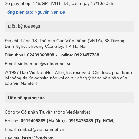
Số giấy phép: 146/GP-BVHTTDL, cấp ngày 17/10/2025
Tổng biên tập: Nguyễn Văn Bá
Liên hệ tòa soạn
Địa chỉ: Tầng 18, Toà nhà Cục Viễn thông (VNTA), 68 Dương
Đình Nghệ, phường Cầu Giấy, TP. Hà Nội.
Điện thoại:
02439369898
- Hotline:
0923457788
Email: vietnamnet@vietnamnet.vn
© 1997 Báo VietNamNet. All rights reserved. Chỉ được phát hành
lại thông tin từ website này khi có sự đồng ý bằng văn bản của
báo VietNamNet.
Liên hệ quảng cáo
Công ty Cổ phần Truyền thông VietNamNet
0919405885 (Hà Nội)
0919435885 (Tp.HCM)
Hotline:
-
Email: contact@vietnamnet.vn
http://vads.vn
Báo giá: