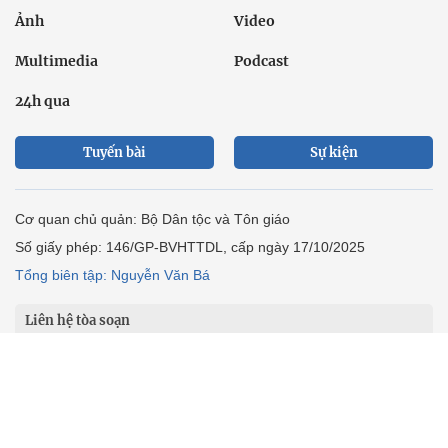
Ảnh
Video
Multimedia
Podcast
24h qua
Tuyến bài
Sự kiện
Cơ quan chủ quản: Bộ Dân tộc và Tôn giáo
Số giấy phép: 146/GP-BVHTTDL, cấp ngày 17/10/2025
Tổng biên tập: Nguyễn Văn Bá
Liên hệ tòa soạn
Địa chỉ: Tầng 18, Toà nhà Cục Viễn thông (VNTA), 68 Dương
Đình Nghệ, phường Cầu Giấy, TP. Hà Nội.
Điện thoại:
02439369898
- Hotline:
0923457788
Email: vietnamnet@vietnamnet.vn