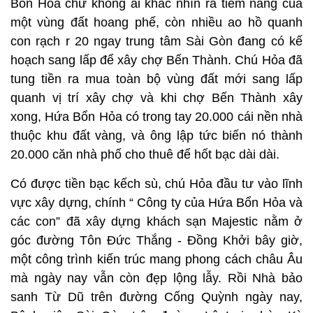
Bổn Hỏa chứ không ai khác nhìn ra tiềm năng của
một vùng đất hoang phế, còn nhiều ao hồ quanh
con rạch r 20 ngay trung tâm Sài Gòn đang có kế
hoạch sang lấp để xây chợ Bến Thành. Chú Hỏa đã
tung tiền ra mua toàn bộ vùng đất mới sang lấp
quanh vị trí xây chợ và khi chợ Bến Thành xây
xong, Hứa Bổn Hỏa có trong tay 20.000 cái nền nhà
thuộc khu đất vàng, và ông lập tức biến nó thành
20.000 căn nhà phố cho thuê để hốt bạc dài dài.
Có được tiền bạc kếch sù, chú Hỏa đầu tư vào lĩnh
vực xây dựng, chính “ Công ty của Hứa Bổn Hỏa và
các con” đã xây dựng khách sạn Majestic nằm ở
góc đường Tôn Đức Thắng - Đồng Khởi bây giờ,
một công trình kiến trúc mang phong cách châu Âu
mà ngày nay vẫn còn đẹp lộng lẫy. Rồi Nhà bảo
sanh Từ Dũ trên đường Cống Quỳnh ngày nay,