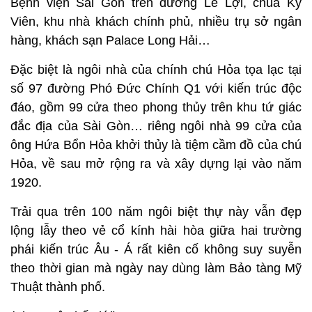
Bệnh viện Sài Gòn trên đường Lê Lợi, chùa Kỳ
Viên, khu nhà khách chính phủ, nhiều trụ sở ngân
hàng, khách sạn Palace Long Hải…
Đặc biệt là ngôi nhà của chính chú Hỏa tọa lạc tại
số 97 đường Phó Đức Chính Q1 với kiến trúc độc
đáo, gồm 99 cửa theo phong thủy trên khu tứ giác
đắc địa của Sài Gòn… riêng ngôi nhà 99 cửa của
ông Hứa Bổn Hỏa khởi thủy là tiệm cầm đồ của chú
Hỏa, về sau mở rộng ra và xây dựng lại vào năm
1920.
Trải qua trên 100 năm ngôi biệt thự này vẫn đẹp
lộng lẫy theo vẻ cổ kính hài hòa giữa hai trường
phái kiến trúc Âu - Á rất kiên cố không suy suyễn
theo thời gian mà ngày nay dùng làm Bảo tàng Mỹ
Thuật thành phố.