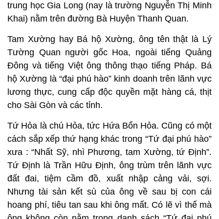
trung học Gia Long (nay là trường Nguyễn Thị Minh
Khai) nằm trên đường Bà Huyện Thanh Quan.
Tam Xường hay Bá hộ Xường, ông tên thật là Lý
Tường Quan người gốc Hoa, ngoài tiếng Quảng
Đông và tiếng Việt ông thông thạo tiếng Pháp. Bá
hộ Xường là “đại phú hào” kinh doanh trên lãnh vực
lương thực, cung cấp độc quyền mặt hàng cá, thịt
cho Sài Gòn và các tỉnh.
Tứ Hỏa là chú Hỏa, tức Hứa Bổn Hỏa. Cũng có một
cách sắp xếp thứ hạng khác trong “Tứ đại phú hào”
xưa : “Nhất Sỹ, nhì Phương, tam Xường, tứ Định”.
Tứ Định là Trần Hữu Định, ông trùm trên lãnh vực
đất đai, tiệm cầm đồ, xuất nhập cảng vải, sợi.
Nhưng tài sản kết sù của ông về sau bị con cái
hoang phí, tiêu tan sau khi ông mất. Có lẽ vì thế mà
ông không còn nằm trong danh sách “Tứ đại phú