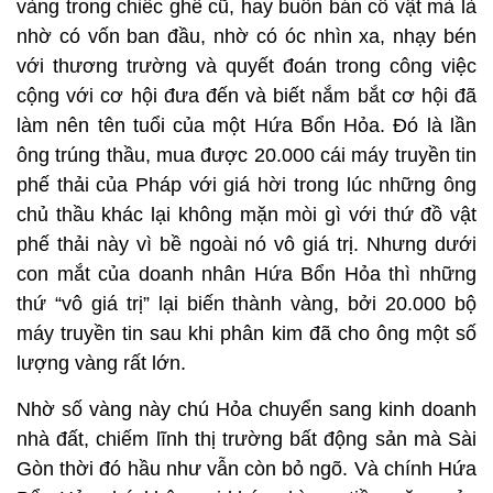
vàng trong chiếc ghế cũ, hay buôn bán cổ vật mà là
nhờ có vốn ban đầu, nhờ có óc nhìn xa, nhạy bén
với thương trường và quyết đoán trong công việc
cộng với cơ hội đưa đến và biết nắm bắt cơ hội đã
làm nên tên tuổi của một Hứa Bổn Hỏa. Đó là lần
ông trúng thầu, mua được 20.000 cái máy truyền tin
phế thải của Pháp với giá hời trong lúc những ông
chủ thầu khác lại không mặn mòi gì với thứ đồ vật
phế thải này vì bề ngoài nó vô giá trị. Nhưng dưới
con mắt của doanh nhân Hứa Bổn Hỏa thì những
thứ “vô giá trị” lại biến thành vàng, bởi 20.000 bộ
máy truyền tin sau khi phân kim đã cho ông một số
lượng vàng rất lớn.
Nhờ số vàng này chú Hỏa chuyển sang kinh doanh
nhà đất, chiếm lĩnh thị trường bất động sản mà Sài
Gòn thời đó hầu như vẫn còn bỏ ngõ. Và chính Hứa