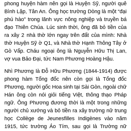
phong huyện hàm nên gọi là Huyện Sỹ, người quê
Bình Lập, Tân An. Ông học trường Dòng là một “đại
phú hào” trong lãnh vực nông nghiệp và truyền bá
đạo Thiên Chúa. Lúc sinh thời, ông đã bỏ tiền của
ra xây 2 nhà thờ lớn ngay trên đất của mình: Nhà
thờ Huyện Sỹ ờ Q1, và Nhà thờ Hạnh Thông Tây ở
Gò Vấp. Cháu ngoại ông là Nguyễn Hữu Thị Lan,
vợ vua Bảo Đại, tức Nam Phương Hoàng Hậu.
Nhì Phương là Đỗ Hữu Phương (1844-1914) được
phong hàm Tổng đốc nên còn gọi là Tổng đốc
Phương, người gốc Hoa sinh tại Sài Gòn, ngoài chữ
Hán ông còn nói giỏi tiếng Việt, thông thạo Pháp
ngữ. Ông Phương đương thời là một trong những
người chủ xướng và bỏ tiền ra xây trường nữ trung
học Collège de Jeunesfilles Indigènes vào năm
1915, tức trường Áo Tím, sau gọi là Trường nữ