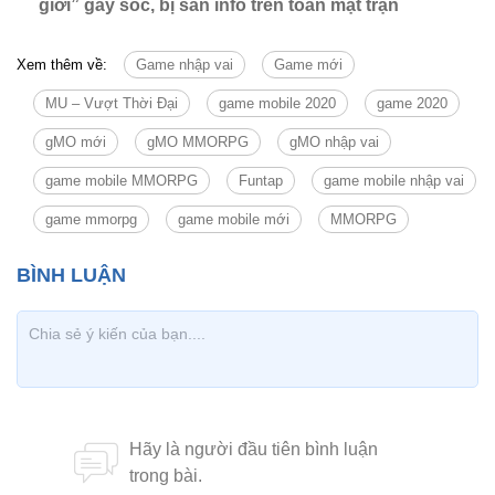
giới” gây sốc, bị săn info trên toàn mặt trận
Xem thêm về:
Game nhập vai
Game mới
MU – Vượt Thời Đại
game mobile 2020
game 2020
gMO mới
gMO MMORPG
gMO nhập vai
game mobile MMORPG
Funtap
game mobile nhập vai
game mmorpg
game mobile mới
MMORPG