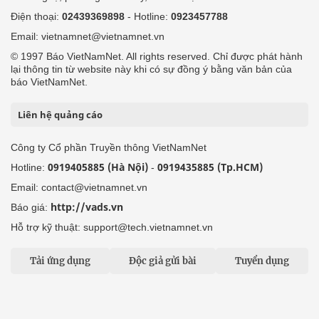
Điện thoại:
02439369898
- Hotline:
0923457788
Email: vietnamnet@vietnamnet.vn
© 1997 Báo VietNamNet. All rights reserved. Chỉ được phát hành
lại thông tin từ website này khi có sự đồng ý bằng văn bản của
báo VietNamNet.
Liên hệ quảng cáo
Công ty Cổ phần Truyền thông VietNamNet
0919405885 (Hà Nội)
0919435885 (Tp.HCM)
Hotline:
-
Email: contact@vietnamnet.vn
http://vads.vn
Báo giá:
Hỗ trợ kỹ thuật: support@tech.vietnamnet.vn
Tải ứng dụng
Độc giả gửi bài
Tuyển dụng