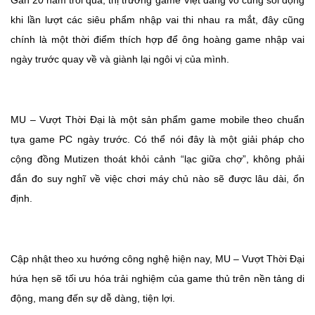
Gần 20 năm trôi qua, thị trường game Việt đang vô cùng sôi động
khi lần lượt các siêu phẩm nhập vai thi nhau ra mắt, đây cũng
chính là một thời điểm thích hợp để ông hoàng game nhập vai
ngày trước quay về và giành lại ngôi vị của mình.
MU – Vượt Thời Đại là một sản phẩm game mobile theo chuẩn
tựa game PC ngày trước. Có thể nói đây là một giải pháp cho
cộng đồng Mutizen thoát khỏi cảnh “lạc giữa chợ”, không phải
đắn đo suy nghĩ về việc chơi máy chủ nào sẽ được lâu dài, ổn
định.
Cập nhật theo xu hướng công nghệ hiện nay, MU – Vượt Thời Đại
hứa hẹn sẽ tối ưu hóa trải nghiệm của game thủ trên nền tảng di
động, mang đến sự dễ dàng, tiện lợi.