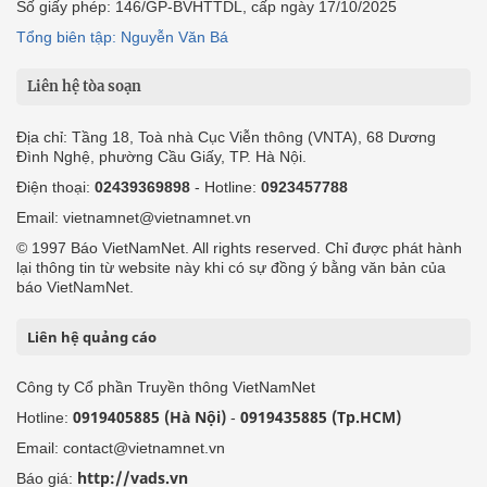
Số giấy phép: 146/GP-BVHTTDL, cấp ngày 17/10/2025
Tổng biên tập: Nguyễn Văn Bá
Liên hệ tòa soạn
Địa chỉ: Tầng 18, Toà nhà Cục Viễn thông (VNTA), 68 Dương
Đình Nghệ, phường Cầu Giấy, TP. Hà Nội.
Điện thoại:
02439369898
- Hotline:
0923457788
Email: vietnamnet@vietnamnet.vn
© 1997 Báo VietNamNet. All rights reserved. Chỉ được phát hành
lại thông tin từ website này khi có sự đồng ý bằng văn bản của
báo VietNamNet.
Liên hệ quảng cáo
Công ty Cổ phần Truyền thông VietNamNet
0919405885 (Hà Nội)
0919435885 (Tp.HCM)
Hotline:
-
Email: contact@vietnamnet.vn
http://vads.vn
Báo giá: