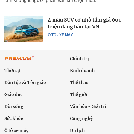
làm không ít người phân vân khi chọn mua.
4 mẫu SUV cỡ nhỏ tầm giá 600
triệu đang bán tại VN
Ô TÔ - XE MÁY
Chính trị
Thời sự
Kinh doanh
Dân tộc và Tôn giáo
Thể thao
Giáo dục
Thế giới
Đời sống
Văn hóa - Giải trí
Sức khỏe
Công nghệ
Ô tô xe máy
Du lịch