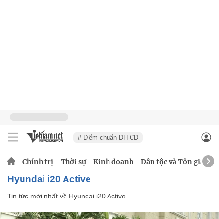
# Điểm chuẩn ĐH-CĐ
Chính trị
Thời sự
Kinh doanh
Dân tộc và Tôn giáo
Hyundai i20 Active
Tin tức mới nhất về
Hyundai i20 Active