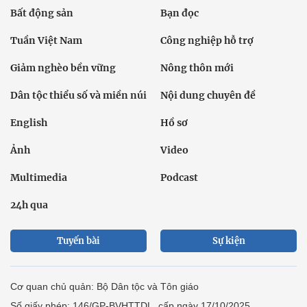
Bất động sản
Bạn đọc
Tuần Việt Nam
Công nghiệp hỗ trợ
Giảm nghèo bền vững
Nông thôn mới
Dân tộc thiểu số và miền núi
Nội dung chuyên đề
English
Hồ sơ
Ảnh
Video
Multimedia
Podcast
24h qua
Tuyến bài
Sự kiện
Cơ quan chủ quản: Bộ Dân tộc và Tôn giáo
Số giấy phép: 146/GP-BVHTTDL, cấp ngày 17/10/2025