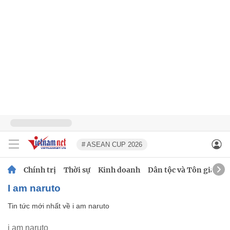
# ASEAN CUP 2026
Chính trị
Thời sự
Kinh doanh
Dân tộc và Tôn giáo
i am naruto
Tin tức mới nhất về
i am naruto
i am naruto