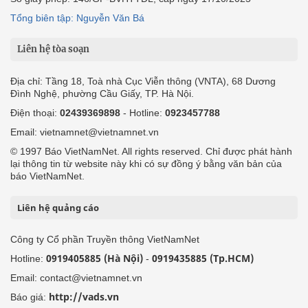
Tổng biên tập: Nguyễn Văn Bá
Liên hệ tòa soạn
Địa chỉ: Tầng 18, Toà nhà Cục Viễn thông (VNTA), 68 Dương
Đình Nghệ, phường Cầu Giấy, TP. Hà Nội.
Điện thoại:
02439369898
- Hotline:
0923457788
Email: vietnamnet@vietnamnet.vn
© 1997 Báo VietNamNet. All rights reserved. Chỉ được phát hành
lại thông tin từ website này khi có sự đồng ý bằng văn bản của
báo VietNamNet.
Liên hệ quảng cáo
Công ty Cổ phần Truyền thông VietNamNet
0919405885 (Hà Nội)
0919435885 (Tp.HCM)
Hotline:
-
Email: contact@vietnamnet.vn
http://vads.vn
Báo giá: