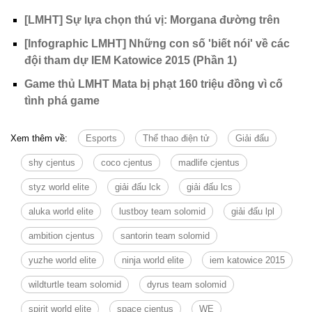
[LMHT] Sự lựa chọn thú vị: Morgana đường trên
[Infographic LMHT] Những con số 'biết nói' về các
đội tham dự IEM Katowice 2015 (Phần 1)
Game thủ LMHT Mata bị phạt 160 triệu đồng vì cố
tình phá game
Xem thêm về:
Esports
Thể thao điện tử
Giải đấu
shy cjentus
coco cjentus
madlife cjentus
styz world elite
giải đấu lck
giải đấu lcs
aluka world elite
lustboy team solomid
giải đấu lpl
ambition cjentus
santorin team solomid
yuzhe world elite
ninja world elite
iem katowice 2015
wildturtle team solomid
dyrus team solomid
spirit world elite
space cjentus
WE