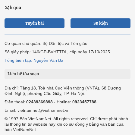
24h qua
Tuyến bài
Sự kiện
Cơ quan chủ quản: Bộ Dân tộc và Tôn giáo
Số giấy phép: 146/GP-BVHTTDL, cấp ngày 17/10/2025
Tổng biên tập: Nguyễn Văn Bá
Liên hệ tòa soạn
Địa chỉ: Tầng 18, Toà nhà Cục Viễn thông (VNTA), 68 Dương
Đình Nghệ, phường Cầu Giấy, TP. Hà Nội.
Điện thoại:
02439369898
- Hotline:
0923457788
Email: vietnamnet@vietnamnet.vn
© 1997 Báo VietNamNet. All rights reserved. Chỉ được phát hành
lại thông tin từ website này khi có sự đồng ý bằng văn bản của
báo VietNamNet.