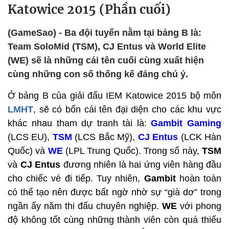
Katowice 2015 (Phần cuối)
(GameSao) - Ba đội tuyển nằm tại bảng B là:
Team SoloMid (TSM), CJ Entus và World Elite
(WE) sẽ là những cái tên cuối cùng xuất hiện
cùng những con số thống kế đáng chú ý.
Ở bảng B của giải đấu IEM Katowice 2015 bộ môn
LMHT
, sẽ có bốn cái tên đại diện cho các khu vực
khác nhau tham dự tranh tài là:
Gambit Gaming
(LCS EU),
TSM
(LCS Bắc Mỹ),
CJ Entus
(LCK Hàn
Quốc) và
WE
(LPL Trung Quốc). Trong số này,
TSM
và
CJ Entus
đương nhiên là hai ứng viên hàng đầu
cho chiếc vé đi tiếp. Tuy nhiên,
Gambit
hoàn toàn
có thể tạo nên được bất ngờ nhờ sự “già dơ” trong
ngần ấy năm thi đấu chuyên nghiệp.
WE
với phong
độ không tốt cùng những thành viên còn quá thiếu