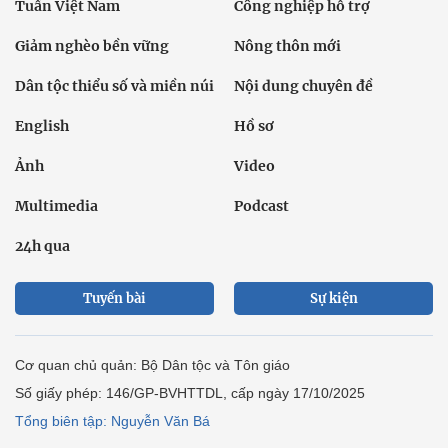
Tuần Việt Nam
Công nghiệp hỗ trợ
Giảm nghèo bền vững
Nông thôn mới
Dân tộc thiểu số và miền núi
Nội dung chuyên đề
English
Hồ sơ
Ảnh
Video
Multimedia
Podcast
24h qua
Tuyến bài
Sự kiện
Cơ quan chủ quản: Bộ Dân tộc và Tôn giáo
Số giấy phép: 146/GP-BVHTTDL, cấp ngày 17/10/2025
Tổng biên tập: Nguyễn Văn Bá