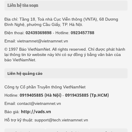
Liên hệ tòa soạn
Địa chỉ: Tầng 18, Toà nhà Cục Viễn thông (VNTA), 68 Dương
Đình Nghệ, phường Cầu Giấy, TP. Hà Nội.
Điện thoại:
02439369898
- Hotline:
0923457788
Email: vietnamnet@vietnamnet.vn
© 1997 Báo VietNamNet. All rights reserved. Chỉ được phát hành
lại thông tin từ website này khi có sự đồng ý bằng văn bản của
báo VietNamNet.
Liên hệ quảng cáo
Công ty Cổ phần Truyền thông VietNamNet
0919405885 (Hà Nội)
0919435885 (Tp.HCM)
Hotline:
-
Email: contact@vietnamnet.vn
http://vads.vn
Báo giá:
Hỗ trợ kỹ thuật: support@tech.vietnamnet.vn