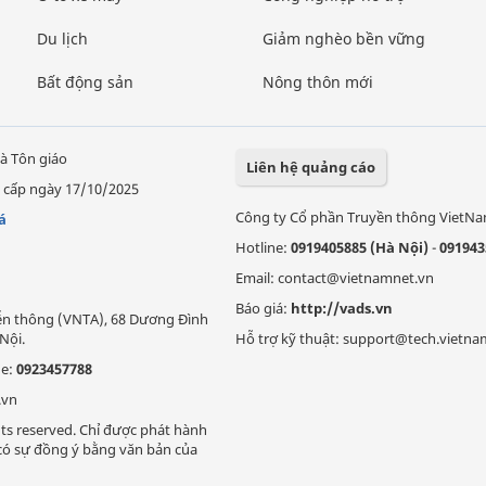
Du lịch
Giảm nghèo bền vững
Bất động sản
Nông thôn mới
à Tôn giáo
Liên hệ quảng cáo
 cấp ngày 17/10/2025
Công ty Cổ phần Truyền thông VietN
á
Hotline:
0919405885 (Hà Nội)
-
091943
Email: contact@vietnamnet.vn
Báo giá:
http://vads.vn
Viễn thông (VNTA), 68 Dương Đình
Nội.
Hỗ trợ kỹ thuật: support@tech.vietna
ne:
0923457788
.vn
ts reserved. Chỉ được phát hành
i có sự đồng ý bằng văn bản của