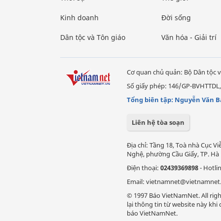
Kinh doanh
Đời sống
Dân tộc và Tôn giáo
Văn hóa - Giải trí
Cơ quan chủ quản: Bộ Dân tộc v
Số giấy phép: 146/GP-BVHTTDL,
Tổng biên tập: Nguyễn Văn B
Liên hệ tòa soạn
Địa chỉ: Tầng 18, Toà nhà Cục 
Nghệ, phường Cầu Giấy, TP. Hà 
Điện thoại:
02439369898
- Hotli
Email: vietnamnet@vietnamnet
© 1997 Báo VietNamNet. All righ
lại thông tin từ website này kh
báo VietNamNet.