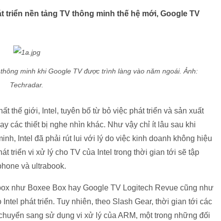
át triển nền tảng TV thông minh thế hệ mới, Google TV
V thông minh khi Google TV được trình làng vào năm ngoái. Ảnh:
Techradar.
 thế giới, Intel, tuyên bố từ bỏ việc phát triển và sản xuất
y các thiết bị nghe nhìn khác. Như vậy chỉ ít lâu sau khi
h, Intel đã phải rút lui với lý do việc kinh doanh không hiệu
 triển vi xử lý cho TV của Intel trong thời gian tới sẽ tập
phone và ultrabook.
op box như Boxee Box hay Google TV Logitech Revue cũng như
tel phát triển. Tuy nhiên, theo Slash Gear, thời gian tới các
i chuyển sang sử dụng vi xử lý của ARM, một trong những đối