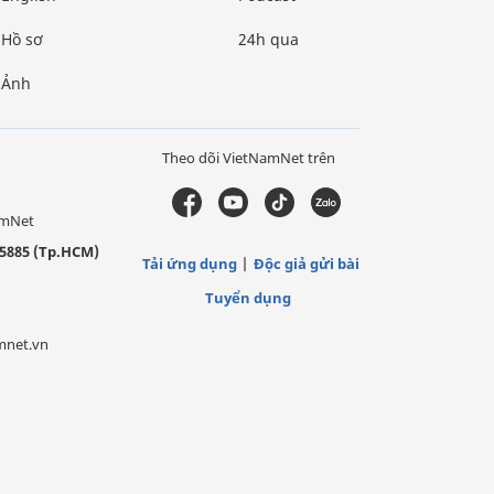
Hồ sơ
24h qua
Ảnh
Theo dõi VietNamNet trên
amNet
5885 (Tp.HCM)
Tải ứng dụng
Độc giả gửi bài
Tuyển dụng
mnet.vn