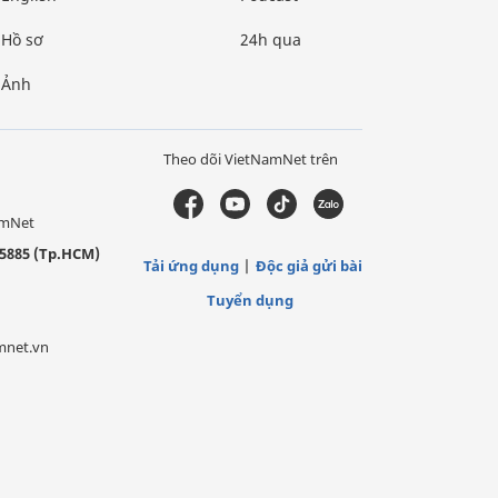
Hồ sơ
24h qua
Ảnh
Theo dõi VietNamNet trên
amNet
5885 (Tp.HCM)
Tải ứng dụng
Độc giả gửi bài
Tuyển dụng
mnet.vn