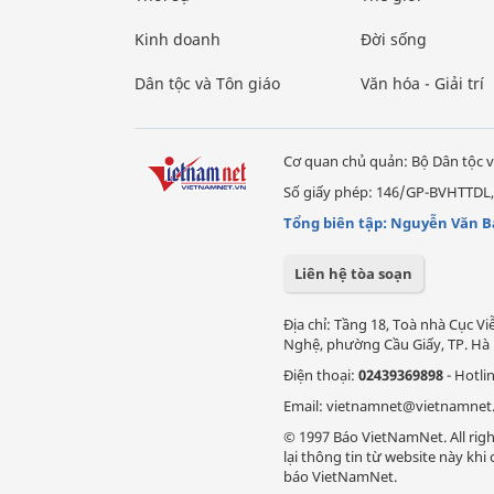
Kinh doanh
Đời sống
Dân tộc và Tôn giáo
Văn hóa - Giải trí
Cơ quan chủ quản: Bộ Dân tộc v
Số giấy phép: 146/GP-BVHTTDL,
Tổng biên tập: Nguyễn Văn B
Liên hệ tòa soạn
Địa chỉ: Tầng 18, Toà nhà Cục 
Nghệ, phường Cầu Giấy, TP. Hà 
Điện thoại:
02439369898
- Hotli
Email: vietnamnet@vietnamnet
© 1997 Báo VietNamNet. All righ
lại thông tin từ website này kh
báo VietNamNet.