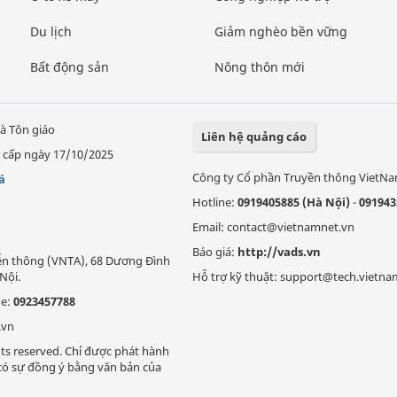
Du lịch
Giảm nghèo bền vững
Bất động sản
Nông thôn mới
à Tôn giáo
Liên hệ quảng cáo
 cấp ngày 17/10/2025
Công ty Cổ phần Truyền thông VietN
á
Hotline:
0919405885 (Hà Nội)
-
091943
Email: contact@vietnamnet.vn
Báo giá:
http://vads.vn
Viễn thông (VNTA), 68 Dương Đình
Nội.
Hỗ trợ kỹ thuật: support@tech.vietna
ne:
0923457788
.vn
ts reserved. Chỉ được phát hành
i có sự đồng ý bằng văn bản của