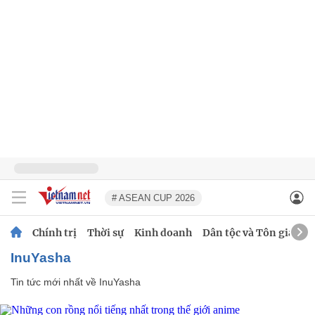
# ASEAN CUP 2026
Chính trị
Thời sự
Kinh doanh
Dân tộc và Tôn giáo
InuYasha
Tin tức mới nhất về
InuYasha