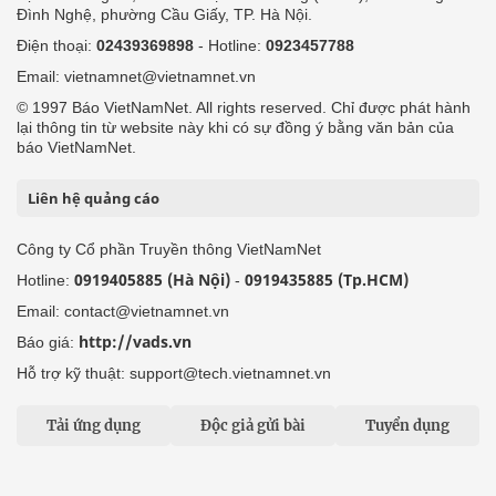
Đình Nghệ, phường Cầu Giấy, TP. Hà Nội.
Điện thoại:
02439369898
- Hotline:
0923457788
Email: vietnamnet@vietnamnet.vn
© 1997 Báo VietNamNet. All rights reserved. Chỉ được phát hành
lại thông tin từ website này khi có sự đồng ý bằng văn bản của
báo VietNamNet.
Liên hệ quảng cáo
Công ty Cổ phần Truyền thông VietNamNet
0919405885 (Hà Nội)
0919435885 (Tp.HCM)
Hotline:
-
Email: contact@vietnamnet.vn
http://vads.vn
Báo giá:
Hỗ trợ kỹ thuật: support@tech.vietnamnet.vn
Tải ứng dụng
Độc giả gửi bài
Tuyển dụng