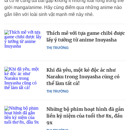
ta có lẽ cũng đã bắt gặp không ít những loài rồng trong thế
giới manga/anime. Hãy cùng điểm qua những anime nào
gắn liền với loài sinh vật mạnh mẽ này nhé.
Thích mê với tựa game chibi được
lấy ý tưởng từ anime Inuyasha
THỊ TRƯỜNG
Khi đã yêu, một kẻ độc ác như
Naraku trong Inuyasha cũng có
thể làm tất cả!
THỊ TRƯỜNG
Những bộ phim hoạt hình đã gắn
liền kỷ niệm của tuổi thơ 8x, đầu
9x