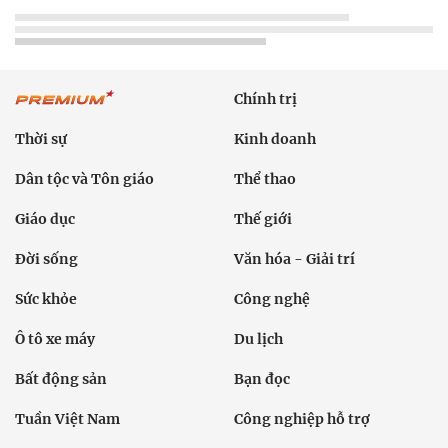
Chính trị
Thời sự
Kinh doanh
Dân tộc và Tôn giáo
Thể thao
Giáo dục
Thế giới
Đời sống
Văn hóa - Giải trí
Sức khỏe
Công nghệ
Ô tô xe máy
Du lịch
Bất động sản
Bạn đọc
Tuần Việt Nam
Công nghiệp hỗ trợ