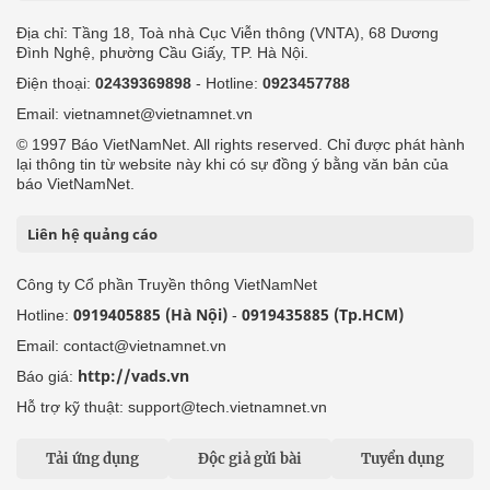
Địa chỉ: Tầng 18, Toà nhà Cục Viễn thông (VNTA), 68 Dương
Đình Nghệ, phường Cầu Giấy, TP. Hà Nội.
Điện thoại:
02439369898
- Hotline:
0923457788
Email: vietnamnet@vietnamnet.vn
© 1997 Báo VietNamNet. All rights reserved. Chỉ được phát hành
lại thông tin từ website này khi có sự đồng ý bằng văn bản của
báo VietNamNet.
Liên hệ quảng cáo
Công ty Cổ phần Truyền thông VietNamNet
0919405885 (Hà Nội)
0919435885 (Tp.HCM)
Hotline:
-
Email: contact@vietnamnet.vn
http://vads.vn
Báo giá:
Hỗ trợ kỹ thuật: support@tech.vietnamnet.vn
Tải ứng dụng
Độc giả gửi bài
Tuyển dụng