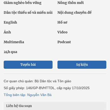
Giảm nghèo bền vững
Nông thôn mới
Dân tộc thiểu số và miền núi
Nội dung chuyên đề
English
Hồ sơ
Ảnh
Video
Multimedia
Podcast
24h qua
Tuyến bài
Sự kiện
Cơ quan chủ quản: Bộ Dân tộc và Tôn giáo
Số giấy phép: 146/GP-BVHTTDL, cấp ngày 17/10/2025
Tổng biên tập: Nguyễn Văn Bá
Liên hệ tòa soạn