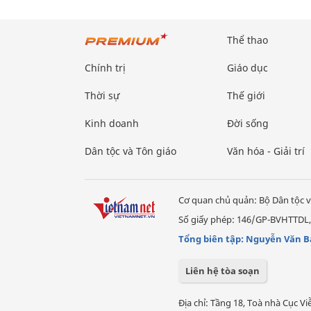
Thể thao
Chính trị
Giáo dục
Thời sự
Thế giới
Kinh doanh
Đời sống
Dân tộc và Tôn giáo
Văn hóa - Giải trí
Cơ quan chủ quản: Bộ Dân tộc v
Số giấy phép: 146/GP-BVHTTDL,
Tổng biên tập: Nguyễn Văn B
Liên hệ tòa soạn
Địa chỉ: Tầng 18, Toà nhà Cục 