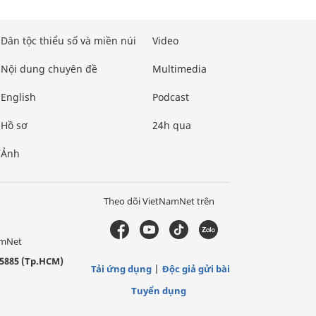
Dân tộc thiểu số và miền núi
Video
Nội dung chuyên đề
Multimedia
English
Podcast
Hồ sơ
24h qua
Ảnh
Theo dõi VietNamNet trên
amNet
5885 (Tp.HCM)
Tải ứng dụng
Độc giả gửi bài
Tuyển dụng