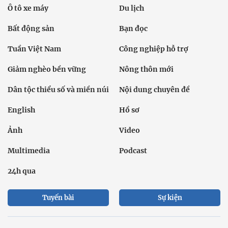
Ô tô xe máy
Du lịch
Bất động sản
Bạn đọc
Tuần Việt Nam
Công nghiệp hỗ trợ
Giảm nghèo bền vững
Nông thôn mới
Dân tộc thiểu số và miền núi
Nội dung chuyên đề
English
Hồ sơ
Ảnh
Video
Multimedia
Podcast
24h qua
Tuyến bài
Sự kiện