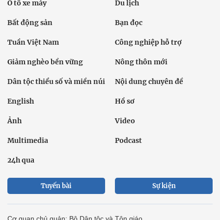
Ô tô xe máy
Du lịch
Bất động sản
Bạn đọc
Tuần Việt Nam
Công nghiệp hỗ trợ
Giảm nghèo bền vững
Nông thôn mới
Dân tộc thiểu số và miền núi
Nội dung chuyên đề
English
Hồ sơ
Ảnh
Video
Multimedia
Podcast
24h qua
Tuyến bài
Sự kiện
Cơ quan chủ quản: Bộ Dân tộc và Tôn giáo