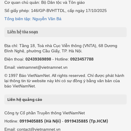
Cơ quan chủ quản: Bộ Dân tộc và Tôn giáo
Số giấy phép: 146/GP-BVHTTDL, cấp ngày 17/10/2025
Tổng biên tập: Nguyễn Văn Bá
Liên hệ tòa soạn
Địa chỉ: Tầng 18, Toà nhà Cục Viễn thông (VNTA), 68 Dương
Đình Nghệ, phường Cầu Giấy, TP. Hà Nội.
Điện thoại:
02439369898
- Hotline:
0923457788
Email: vietnamnet@vietnamnet.vn
© 1997 Báo VietNamNet. All rights reserved. Chỉ được phát hành
lại thông tin từ website này khi có sự đồng ý bằng văn bản của
báo VietNamNet.
Liên hệ quảng cáo
Công ty Cổ phần Truyền thông VietNamNet
0919405885 (Hà Nội)
0919435885 (Tp.HCM)
Hotline:
-
Email: contact@vietnamnet.vn