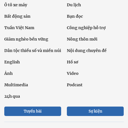
Ô tô xe máy
Du lịch
Bất động sản
Bạn đọc
Tuần Việt Nam
Công nghiệp hỗ trợ
Giảm nghèo bền vững
Nông thôn mới
Dân tộc thiểu số và miền núi
Nội dung chuyên đề
English
Hồ sơ
Ảnh
Video
Multimedia
Podcast
24h qua
Tuyến bài
Sự kiện