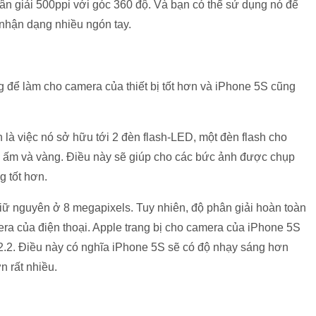
ân giải 500ppi với góc 360 độ. Và bạn có thể sử dụng nó để
 nhận dạng nhiều ngón tay.
 để làm cho camera của thiết bị tốt hơn và iPhone 5S cũng
 là việc nó sở hữu tới 2 đèn flash-LED, một đèn flash cho
u ấm và vàng. Điều này sẽ giúp cho các bức ảnh được chụp
g tốt hơn.
iữ nguyên ở 8 megapixels. Tuy nhiên, độ phân giải hoàn toàn
era của điện thoại. Apple trang bị cho camera của iPhone 5S
2.2. Điều này có nghĩa iPhone 5S sẽ có độ nhạy sáng hơn
 rất nhiều.