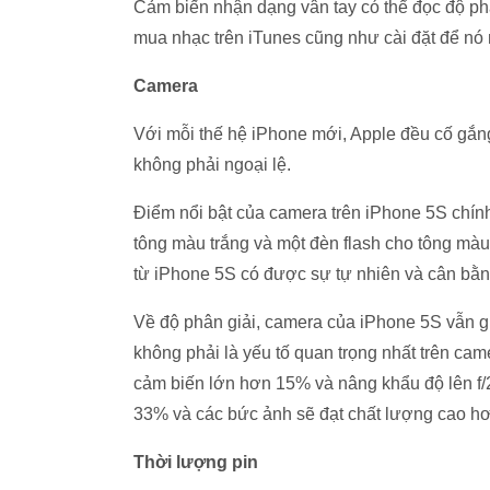
Cảm biến nhận dạng vân tay có thể đọc độ ph
mua nhạc trên iTunes cũng như cài đặt để nó
Camera
Với mỗi thế hệ iPhone mới, Apple đều cố gắng
không phải ngoại lệ.
Điểm nổi bật của camera trên iPhone 5S chính
tông màu trắng và một đèn flash cho tông mà
từ iPhone 5S có được sự tự nhiên và cân bằn
Về độ phân giải, camera của iPhone 5S vẫn g
không phải là yếu tố quan trọng nhất trên cam
cảm biến lớn hơn 15% và nâng khẩu độ lên f/
33% và các bức ảnh sẽ đạt chất lượng cao hơn
Thời lượng pin