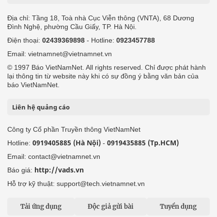
Địa chỉ: Tầng 18, Toà nhà Cục Viễn thông (VNTA), 68 Dương
Đình Nghệ, phường Cầu Giấy, TP. Hà Nội.
Điện thoại:
02439369898
- Hotline:
0923457788
Email: vietnamnet@vietnamnet.vn
© 1997 Báo VietNamNet. All rights reserved. Chỉ được phát hành
lại thông tin từ website này khi có sự đồng ý bằng văn bản của
báo VietNamNet.
Liên hệ quảng cáo
Công ty Cổ phần Truyền thông VietNamNet
0919405885 (Hà Nội)
0919435885 (Tp.HCM)
Hotline:
-
Email: contact@vietnamnet.vn
http://vads.vn
Báo giá:
Hỗ trợ kỹ thuật: support@tech.vietnamnet.vn
Tải ứng dụng
Độc giả gửi bài
Tuyển dụng