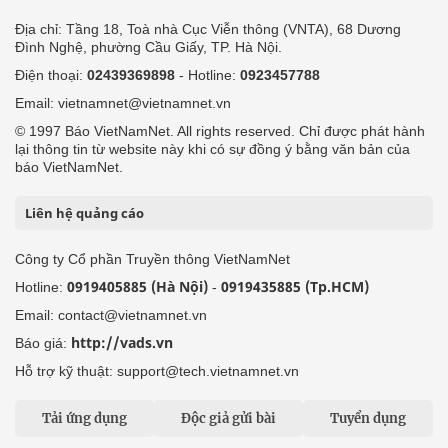
Địa chỉ: Tầng 18, Toà nhà Cục Viễn thông (VNTA), 68 Dương
Đình Nghệ, phường Cầu Giấy, TP. Hà Nội.
Điện thoại:
02439369898
- Hotline:
0923457788
Email: vietnamnet@vietnamnet.vn
© 1997 Báo VietNamNet. All rights reserved. Chỉ được phát hành
lại thông tin từ website này khi có sự đồng ý bằng văn bản của
báo VietNamNet.
Liên hệ quảng cáo
Công ty Cổ phần Truyền thông VietNamNet
0919405885 (Hà Nội)
0919435885 (Tp.HCM)
Hotline:
-
Email: contact@vietnamnet.vn
http://vads.vn
Báo giá:
Hỗ trợ kỹ thuật: support@tech.vietnamnet.vn
Tải ứng dụng
Độc giả gửi bài
Tuyển dụng