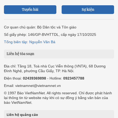
Tuyến bài
Sự kiện
Cơ quan chủ quản: Bộ Dân tộc và Tôn giáo
Số giấy phép: 146/GP-BVHTTDL, cấp ngày 17/10/2025
Tổng biên tập: Nguyễn Văn Bá
Liên hệ tòa soạn
Địa chỉ: Tầng 18, Toà nhà Cục Viễn thông (VNTA), 68 Dương
Đình Nghệ, phường Cầu Giấy, TP. Hà Nội.
Điện thoại:
02439369898
- Hotline:
0923457788
Email: vietnamnet@vietnamnet.vn
© 1997 Báo VietNamNet. All rights reserved. Chỉ được phát hành
lại thông tin từ website này khi có sự đồng ý bằng văn bản của
báo VietNamNet.
Liên hệ quảng cáo