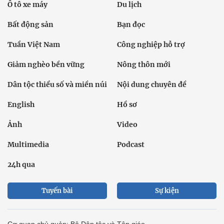
Ô tô xe máy
Du lịch
Bất động sản
Bạn đọc
Tuần Việt Nam
Công nghiệp hỗ trợ
Giảm nghèo bền vững
Nông thôn mới
Dân tộc thiểu số và miền núi
Nội dung chuyên đề
English
Hồ sơ
Ảnh
Video
Multimedia
Podcast
24h qua
Tuyến bài
Sự kiện
Cơ quan chủ quản: Bộ Dân tộc và Tôn giáo