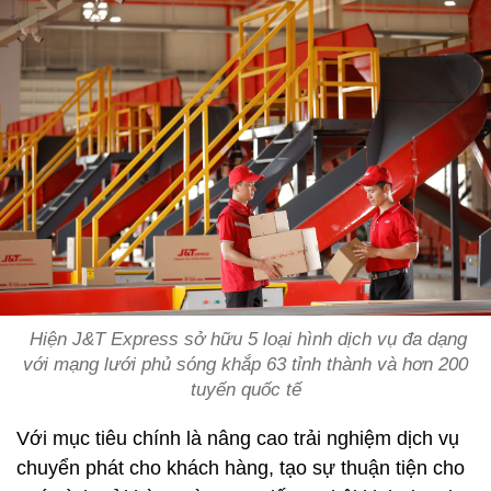
Hiện J&T Express sở hữu 5 loại hình dịch vụ đa dạng
với mạng lưới phủ sóng khắp 63 tỉnh thành và hơn 200
tuyến quốc tế
Với mục tiêu chính là nâng cao trải nghiệm dịch vụ
chuyển phát cho khách hàng, tạo sự thuận tiện cho