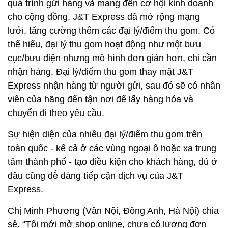
quá trình gửi hàng và mang đến cơ hội kinh doanh
cho cộng đồng, J&T Express đã mở rộng mạng
lưới, tăng cường thêm các đại lý/điểm thu gom. Có
thể hiểu, đại lý thu gom hoạt động như một bưu
cục/bưu điện nhưng mô hình đơn giản hơn, chỉ cần
nhận hàng. Đại lý/điểm thu gom thay mặt J&T
Express nhận hàng từ người gửi, sau đó sẽ có nhân
viên của hãng đến tận nơi để lấy hàng hóa và
chuyển đi theo yêu cầu.
Sự hiện diện của nhiều đại lý/điểm thu gom trên
toàn quốc - kể cả ở các vùng ngoại ô hoặc xa trung
tâm thành phố - tạo điều kiện cho khách hàng, dù ở
đâu cũng dễ dàng tiếp cận dịch vụ của J&T
Express.
Chị Minh Phương (Vân Nội, Đông Anh, Hà Nội) chia
sẻ. “Tôi mới mở shop online, chưa có lượng đơn