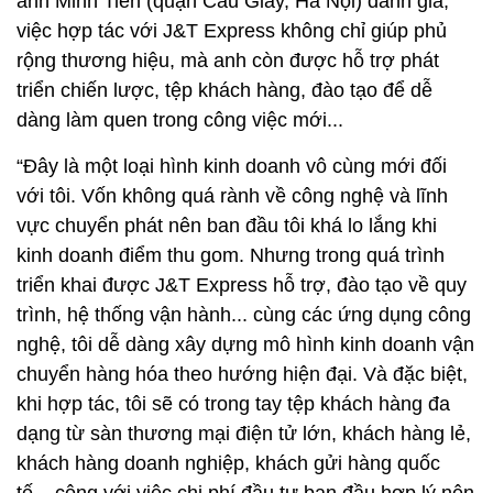
anh Minh Tiến (quận Cầu Giấy, Hà Nội) đánh giá,
việc hợp tác với J&T Express không chỉ giúp phủ
rộng thương hiệu, mà anh còn được hỗ trợ phát
triển chiến lược, tệp khách hàng, đào tạo để dễ
dàng làm quen trong công việc mới...
“Đây là một loại hình kinh doanh vô cùng mới đối
với tôi. Vốn không quá rành về công nghệ và lĩnh
vực chuyển phát nên ban đầu tôi khá lo lắng khi
kinh doanh điểm thu gom. Nhưng trong quá trình
triển khai được J&T Express hỗ trợ, đào tạo về quy
trình, hệ thống vận hành... cùng các ứng dụng công
nghệ, tôi dễ dàng xây dựng mô hình kinh doanh vận
chuyển hàng hóa theo hướng hiện đại. Và đặc biệt,
khi hợp tác, tôi sẽ có trong tay tệp khách hàng đa
dạng từ sàn thương mại điện tử lớn, khách hàng lẻ,
khách hàng doanh nghiệp, khách gửi hàng quốc
tế... cộng với việc chi phí đầu tư ban đầu hợp lý nên