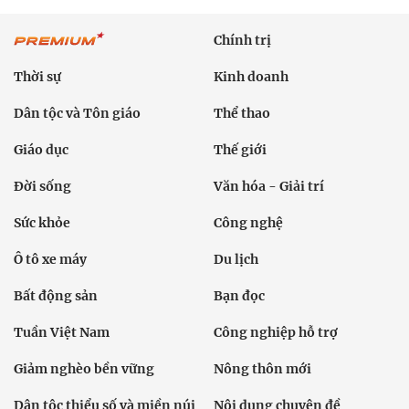
Chính trị
Thời sự
Kinh doanh
Dân tộc và Tôn giáo
Thể thao
Giáo dục
Thế giới
Đời sống
Văn hóa - Giải trí
Sức khỏe
Công nghệ
Ô tô xe máy
Du lịch
Bất động sản
Bạn đọc
Tuần Việt Nam
Công nghiệp hỗ trợ
Giảm nghèo bền vững
Nông thôn mới
Dân tộc thiểu số và miền núi
Nội dung chuyên đề