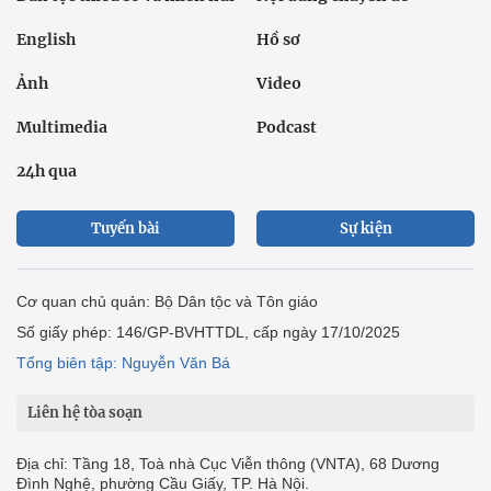
English
Hồ sơ
Ảnh
Video
Multimedia
Podcast
24h qua
Tuyến bài
Sự kiện
Cơ quan chủ quản: Bộ Dân tộc và Tôn giáo
Số giấy phép: 146/GP-BVHTTDL, cấp ngày 17/10/2025
Tổng biên tập: Nguyễn Văn Bá
Liên hệ tòa soạn
Địa chỉ: Tầng 18, Toà nhà Cục Viễn thông (VNTA), 68 Dương
Đình Nghệ, phường Cầu Giấy, TP. Hà Nội.