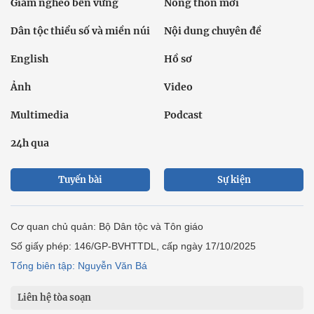
Giảm nghèo bền vững
Nông thôn mới
Dân tộc thiểu số và miền núi
Nội dung chuyên đề
English
Hồ sơ
Ảnh
Video
Multimedia
Podcast
24h qua
Tuyến bài
Sự kiện
Cơ quan chủ quản: Bộ Dân tộc và Tôn giáo
Số giấy phép: 146/GP-BVHTTDL, cấp ngày 17/10/2025
Tổng biên tập: Nguyễn Văn Bá
Liên hệ tòa soạn