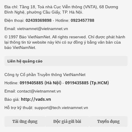
Địa chỉ: Tầng 18, Toà nhà Cục Viễn thông (VNTA), 68 Dương
Đình Nghệ, phường Cầu Giấy, TP. Hà Nội.
Điện thoại:
02439369898
- Hotline:
0923457788
Email: vietnamnet@vietnamnet.vn
© 1997 Báo VietNamNet. All rights reserved. Chỉ được phát hành
lại thông tin từ website này khi có sự đồng ý bằng văn bản của
báo VietNamNet.
Liên hệ quảng cáo
Công ty Cổ phần Truyền thông VietNamNet
0919405885 (Hà Nội)
0919435885 (Tp.HCM)
Hotline:
-
Email: contact@vietnamnet.vn
http://vads.vn
Báo giá:
Hỗ trợ kỹ thuật: support@tech.vietnamnet.vn
Tải ứng dụng
Độc giả gửi bài
Tuyển dụng