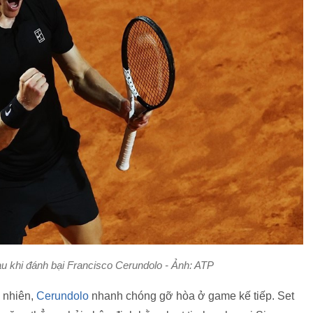
u khi đánh bại Francisco Cerundolo - Ảnh: ATP
 nhiên,
Cerundolo
nhanh chóng gỡ hòa ở game kế tiếp. Set