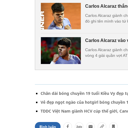
Carlos Alcaraz thắ
Carlos Alcaraz giành ch
đó ghi tên mình vào t
Carlos Alcaraz vào
Carlos Alcaraz giành ch
vòng 4 giải quần vợt 
Chân dài bóng chuyền 19 tuổi Kiều Vy đẹp t
Vẻ đẹp ngọt ngào của hotgirl bóng chuyền 1
TDDC Việt Nam giành HCV cúp thế giới, Ca
Bình luận