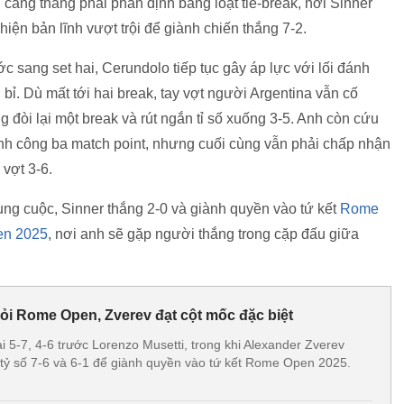
 căng thẳng phải phân định bằng loạt tie-break, nơi Sinner
 hiện bản lĩnh vượt trội để giành chiến thắng 7-2.
c sang set hai, Cerundolo tiếp tục gây áp lực với lối đánh
 bỉ. Dù mất tới hai break, tay vợt người Argentina vẫn cố
g đòi lại một break và rút ngắn tỉ số xuống 3-5. Anh còn cứu
nh công ba match point, nhưng cuối cùng vẫn phải chấp nhận
 vợt 3-6.
ng cuộc, Sinner thắng 2-0 và giành quyền vào tứ kết
Rome
en 2025
, nơi anh sẽ gặp người thắng trong cặp đấu giữa
hỏi Rome Open, Zverev đạt cột mốc đặc biệt
i 5-7, 4-6 trước Lorenzo Musetti, trong khi Alexander Zverev
i tỷ số 7-6 và 6-1 để giành quyền vào tứ kết Rome Open 2025.