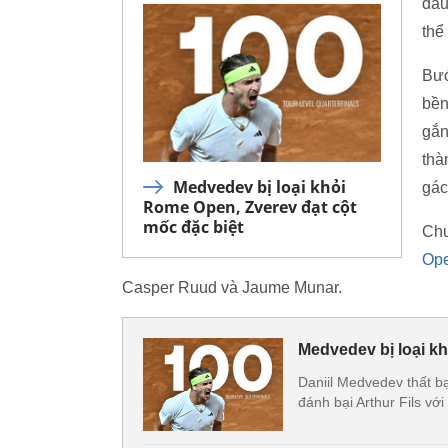
đấu
thể
Bướ
bền
gắn
thà
Medvedev bị loại khỏi
gác
Rome Open, Zverev đạt cột
mốc đặc biệt
Chu
Op
Casper Ruud và Jaume Munar.
Medvedev bị loại k
Daniil Medvedev thất bạ
đánh bại Arthur Fils vớ