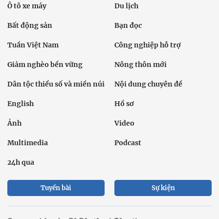
Ô tô xe máy
Du lịch
Bất động sản
Bạn đọc
Tuần Việt Nam
Công nghiệp hỗ trợ
Giảm nghèo bền vững
Nông thôn mới
Dân tộc thiểu số và miền núi
Nội dung chuyên đề
English
Hồ sơ
Ảnh
Video
Multimedia
Podcast
24h qua
Tuyến bài
Sự kiện