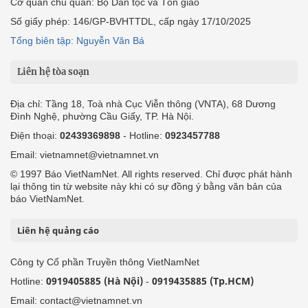
Cơ quan chủ quản: Bộ Dân tộc và Tôn giáo
Số giấy phép: 146/GP-BVHTTDL, cấp ngày 17/10/2025
Tổng biên tập: Nguyễn Văn Bá
Liên hệ tòa soạn
Địa chỉ: Tầng 18, Toà nhà Cục Viễn thông (VNTA), 68 Dương
Đình Nghệ, phường Cầu Giấy, TP. Hà Nội.
Điện thoại:
02439369898
- Hotline:
0923457788
Email: vietnamnet@vietnamnet.vn
© 1997 Báo VietNamNet. All rights reserved. Chỉ được phát hành
lại thông tin từ website này khi có sự đồng ý bằng văn bản của
báo VietNamNet.
Liên hệ quảng cáo
Công ty Cổ phần Truyền thông VietNamNet
0919405885 (Hà Nội)
0919435885 (Tp.HCM)
Hotline:
-
Email: contact@vietnamnet.vn