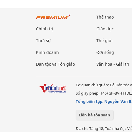
Thể thao
Chính trị
Giáo dục
Thời sự
Thế giới
Kinh doanh
Đời sống
Dân tộc và Tôn giáo
Văn hóa - Giải trí
Cơ quan chủ quản: Bộ Dân tộc v
Số giấy phép: 146/GP-BVHTTDL,
Tổng biên tập: Nguyễn Văn B
Liên hệ tòa soạn
Địa chỉ: Tầng 18, Toà nhà Cục 