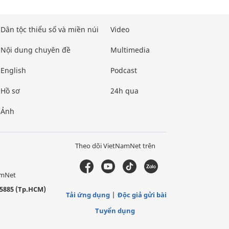
Dân tộc thiểu số và miền núi
Video
Nội dung chuyên đề
Multimedia
English
Podcast
Hồ sơ
24h qua
Ảnh
Theo dõi VietNamNet trên
amNet
5885 (Tp.HCM)
Tải ứng dụng
Độc giả gửi bài
Tuyển dụng