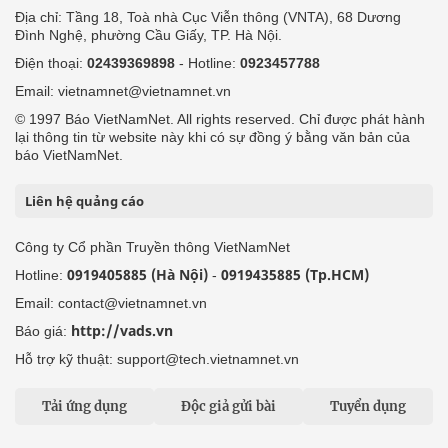
Địa chỉ: Tầng 18, Toà nhà Cục Viễn thông (VNTA), 68 Dương
Đình Nghệ, phường Cầu Giấy, TP. Hà Nội.
Điện thoại:
02439369898
- Hotline:
0923457788
Email: vietnamnet@vietnamnet.vn
© 1997 Báo VietNamNet. All rights reserved. Chỉ được phát hành
lại thông tin từ website này khi có sự đồng ý bằng văn bản của
báo VietNamNet.
Liên hệ quảng cáo
Công ty Cổ phần Truyền thông VietNamNet
0919405885 (Hà Nội)
0919435885 (Tp.HCM)
Hotline:
-
Email: contact@vietnamnet.vn
http://vads.vn
Báo giá:
Hỗ trợ kỹ thuật: support@tech.vietnamnet.vn
Tải ứng dụng
Độc giả gửi bài
Tuyển dụng