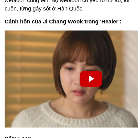
webtoon cùng tên. Bộ webtoon có yếu tố hư ảo, lôi
cuốn, từng gây sốt ở Hàn Quốc.
Cảnh hôn của Ji Chang Wook trong 'Healer':