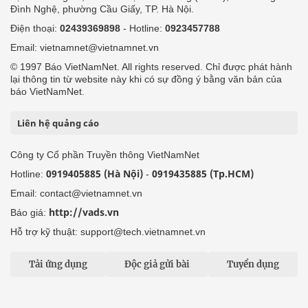
Đình Nghệ, phường Cầu Giấy, TP. Hà Nội.
Điện thoại:
02439369898
- Hotline:
0923457788
Email: vietnamnet@vietnamnet.vn
© 1997 Báo VietNamNet. All rights reserved. Chỉ được phát hành
lại thông tin từ website này khi có sự đồng ý bằng văn bản của
báo VietNamNet.
Liên hệ quảng cáo
Công ty Cổ phần Truyền thông VietNamNet
0919405885 (Hà Nội)
0919435885 (Tp.HCM)
Hotline:
-
Email: contact@vietnamnet.vn
http://vads.vn
Báo giá:
Hỗ trợ kỹ thuật: support@tech.vietnamnet.vn
Tải ứng dụng
Độc giả gửi bài
Tuyển dụng