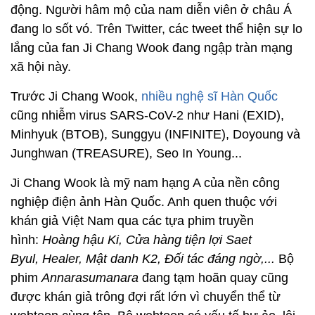
động. Người hâm mộ của nam diễn viên ở châu Á
đang lo sốt vó. Trên Twitter, các tweet thể hiện sự lo
lắng của fan Ji Chang Wook đang ngập tràn mạng
xã hội này.
Trước Ji Chang Wook,
nhiều nghệ sĩ Hàn Quốc
cũng nhiễm virus SARS-CoV-2 như Hani (EXID),
Minhyuk (BTOB), Sunggyu (INFINITE), Doyoung và
Junghwan (TREASURE), Seo In Young...
Ji Chang Wook là mỹ nam hạng A của nền công
nghiệp điện ảnh Hàn Quốc. Anh quen thuộc với
khán giả Việt Nam qua các tựa phim truyền
hình:
Hoàng hậu Ki, Cửa hàng tiện lợi Saet
Byul, Healer, Mật danh K2, Đối tác đáng ngờ,...
Bộ
phim
Annarasumanara
đang tạm hoãn quay cũng
được khán giả trông đợi rất lớn vì chuyển thể từ