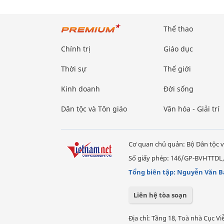
Thể thao
Chính trị
Giáo dục
Thời sự
Thế giới
Kinh doanh
Đời sống
Dân tộc và Tôn giáo
Văn hóa - Giải trí
Cơ quan chủ quản: Bộ Dân tộc v
Số giấy phép: 146/GP-BVHTTDL,
Tổng biên tập: Nguyễn Văn B
Liên hệ tòa soạn
Địa chỉ: Tầng 18, Toà nhà Cục 