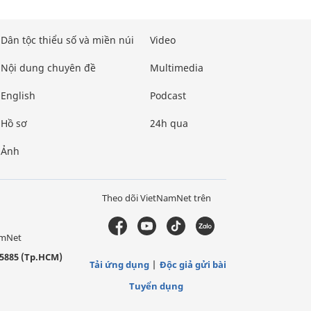
Dân tộc thiểu số và miền núi
Video
Nội dung chuyên đề
Multimedia
English
Podcast
Hồ sơ
24h qua
Ảnh
Theo dõi VietNamNet trên
amNet
5885 (Tp.HCM)
Tải ứng dụng
Độc giả gửi bài
Tuyển dụng