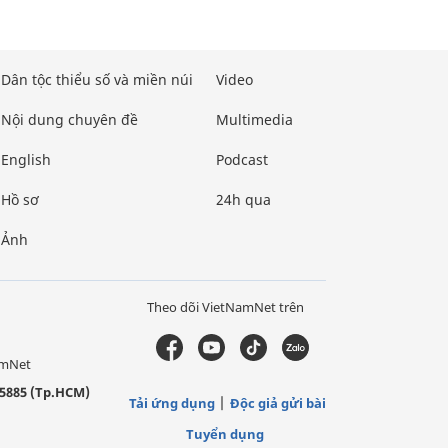
Dân tộc thiểu số và miền núi
Video
Nội dung chuyên đề
Multimedia
English
Podcast
Hồ sơ
24h qua
Ảnh
Theo dõi VietNamNet trên
amNet
5885 (Tp.HCM)
Tải ứng dụng
Độc giả gửi bài
Tuyển dụng