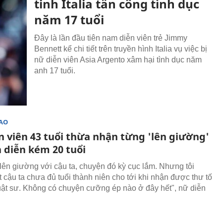
tinh Italia tấn công tình dục
năm 17 tuổi
Đây là lần đầu tiên nam diễn viên trẻ Jimmy
Bennett kể chi tiết trên truyền hình Italia vụ việc bị
nữ diễn viên Asia Argento xâm hại tình dục năm
anh 17 tuổi.
SAO
n viên 43 tuổi thừa nhận từng 'lên giường'
n diễn kém 20 tuổi
 lên giường với cậu ta, chuyện đó kỳ cục lắm. Nhưng tôi
t cậu ta chưa đủ tuổi thành niên cho tới khi nhận được thư tố
uật sư. Không có chuyện cưỡng ép nào ở đây hết", nữ diễn