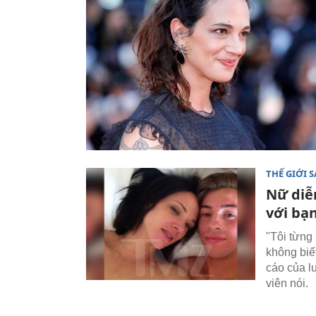
THẾ GIỚI 
Nữ diễ
với bạ
"Tôi từng
không biế
cáo của l
viên nói.