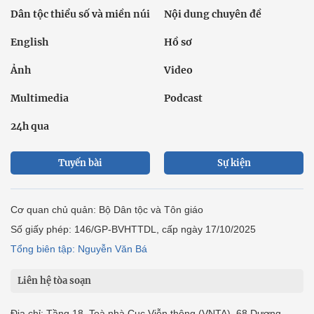
Dân tộc thiểu số và miền núi
Nội dung chuyên đề
English
Hồ sơ
Ảnh
Video
Multimedia
Podcast
24h qua
Tuyến bài
Sự kiện
Cơ quan chủ quản: Bộ Dân tộc và Tôn giáo
Số giấy phép: 146/GP-BVHTTDL, cấp ngày 17/10/2025
Tổng biên tập: Nguyễn Văn Bá
Liên hệ tòa soạn
Địa chỉ: Tầng 18, Toà nhà Cục Viễn thông (VNTA), 68 Dương