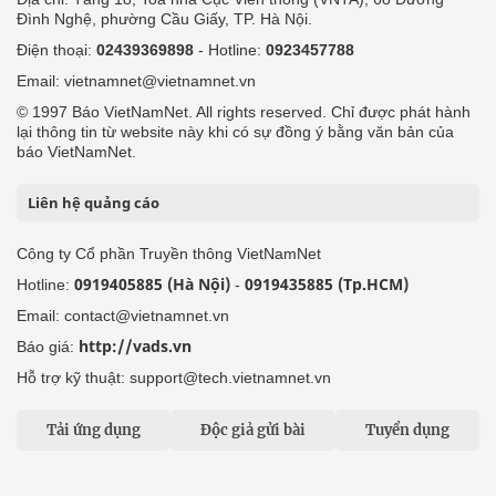
Đình Nghệ, phường Cầu Giấy, TP. Hà Nội.
Điện thoại:
02439369898
- Hotline:
0923457788
Email: vietnamnet@vietnamnet.vn
© 1997 Báo VietNamNet. All rights reserved. Chỉ được phát hành
lại thông tin từ website này khi có sự đồng ý bằng văn bản của
báo VietNamNet.
Liên hệ quảng cáo
Công ty Cổ phần Truyền thông VietNamNet
0919405885 (Hà Nội)
0919435885 (Tp.HCM)
Hotline:
-
Email: contact@vietnamnet.vn
http://vads.vn
Báo giá:
Hỗ trợ kỹ thuật: support@tech.vietnamnet.vn
Tải ứng dụng
Độc giả gửi bài
Tuyển dụng