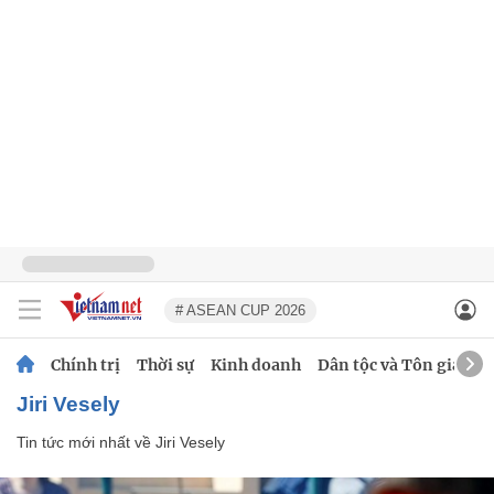
# ASEAN CUP 2026
Chính trị
Thời sự
Kinh doanh
Dân tộc và Tôn giáo
Jiri Vesely
Tin tức mới nhất về
Jiri Vesely