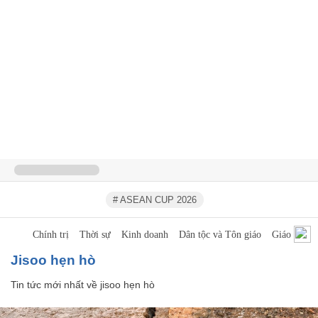
# ASEAN CUP 2026
Chính trị
Thời sự
Kinh doanh
Dân tộc và Tôn giáo
Giáo dục
jisoo hẹn hò
Tin tức mới nhất về
jisoo hẹn hò