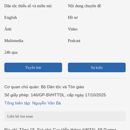
Dân tộc thiểu số và miền núi
Nội dung chuyên đề
English
Hồ sơ
Ảnh
Video
Multimedia
Podcast
24h qua
Tuyến bài
Sự kiện
Cơ quan chủ quản: Bộ Dân tộc và Tôn giáo
Số giấy phép: 146/GP-BVHTTDL, cấp ngày 17/10/2025
Tổng biên tập: Nguyễn Văn Bá
Liên hệ tòa soạn
Địa chỉ: Tầng 18, Toà nhà Cục Viễn thông (VNTA), 68 Dương