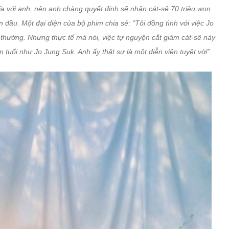
ĩa với anh, nên anh chàng quyết định sẽ nhận cát-sê 70 triệu won
n đầu. Một đại diện của bộ phim chia sẻ: “Tôi đồng tình với việc Jo
thường. Nhưng thực tế mà nói, việc tự nguyện cắt giảm cát-sê này
n tuổi như Jo Jung Suk. Anh ấy thật sự là một diễn viên tuyệt vời”.