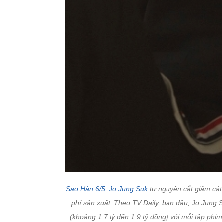
Sao Hàn 6/5
:
Jo Jung Suk
tự nguyện cắt giảm cát-s
phí sản xuất. Theo TV Daily, ban đầu, Jo Jung 
(khoảng 1.7 tỷ đến 1.9 tỷ đồng) với mỗi tập phim