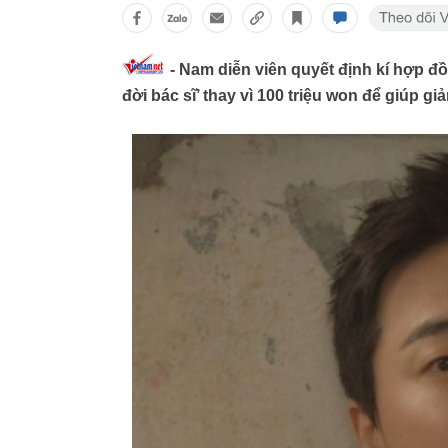
- Nam diễn viên quyết định kí hợp đ
đời bác sĩ’ thay vì 100 triệu won để giúp gi