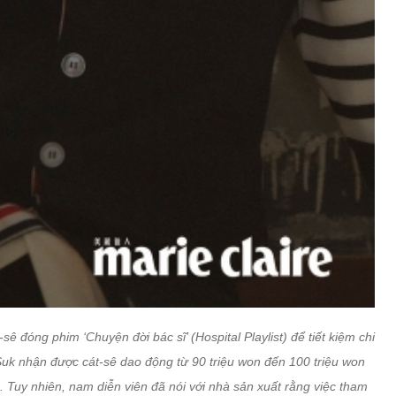
ê đóng phim ‘Chuyện đời bác sĩ’ (Hospital Playlist) để tiết kiệm chi
Suk nhận được cát-sê dao động từ 90 triệu won đến 100 triệu won
. Tuy nhiên, nam diễn viên đã nói với nhà sản xuất rằng việc tham