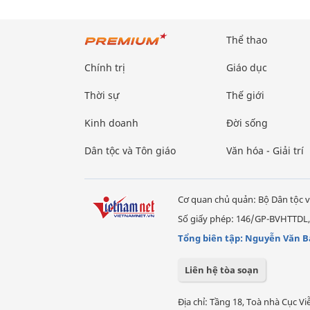
Thể thao
Chính trị
Giáo dục
Thời sự
Thế giới
Kinh doanh
Đời sống
Dân tộc và Tôn giáo
Văn hóa - Giải trí
Cơ quan chủ quản: Bộ Dân tộc v
Số giấy phép: 146/GP-BVHTTDL,
Tổng biên tập: Nguyễn Văn B
Liên hệ tòa soạn
Địa chỉ: Tầng 18, Toà nhà Cục 