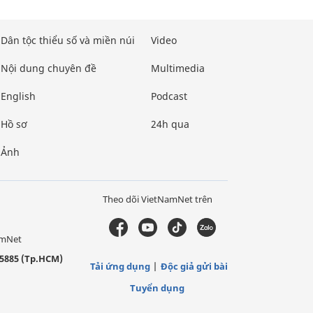
Dân tộc thiểu số và miền núi
Video
Nội dung chuyên đề
Multimedia
English
Podcast
Hồ sơ
24h qua
Ảnh
Theo dõi VietNamNet trên
amNet
5885 (Tp.HCM)
Tải ứng dụng
Độc giả gửi bài
Tuyển dụng