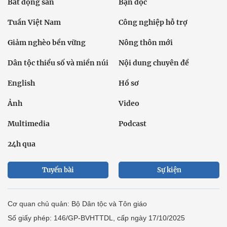
Bất động sản
Bạn đọc
Tuần Việt Nam
Công nghiệp hỗ trợ
Giảm nghèo bền vững
Nông thôn mới
Dân tộc thiểu số và miền núi
Nội dung chuyên đề
English
Hồ sơ
Ảnh
Video
Multimedia
Podcast
24h qua
Tuyến bài
Sự kiện
Cơ quan chủ quản: Bộ Dân tộc và Tôn giáo
Số giấy phép: 146/GP-BVHTTDL, cấp ngày 17/10/2025