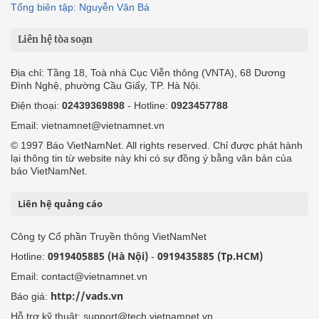
Tổng biên tập: Nguyễn Văn Bá
Liên hệ tòa soạn
Địa chỉ: Tầng 18, Toà nhà Cục Viễn thông (VNTA), 68 Dương
Đình Nghệ, phường Cầu Giấy, TP. Hà Nội.
Điện thoại:
02439369898
- Hotline:
0923457788
Email: vietnamnet@vietnamnet.vn
© 1997 Báo VietNamNet. All rights reserved. Chỉ được phát hành
lại thông tin từ website này khi có sự đồng ý bằng văn bản của
báo VietNamNet.
Liên hệ quảng cáo
Công ty Cổ phần Truyền thông VietNamNet
0919405885 (Hà Nội)
0919435885 (Tp.HCM)
Hotline:
-
Email: contact@vietnamnet.vn
http://vads.vn
Báo giá:
Hỗ trợ kỹ thuật: support@tech.vietnamnet.vn