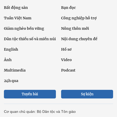
Bất động sản
Bạn đọc
Tuần Việt Nam
Công nghiệp hỗ trợ
Giảm nghèo bền vững
Nông thôn mới
Dân tộc thiểu số và miền núi
Nội dung chuyên đề
English
Hồ sơ
Ảnh
Video
Multimedia
Podcast
24h qua
Tuyến bài
Sự kiện
Cơ quan chủ quản: Bộ Dân tộc và Tôn giáo