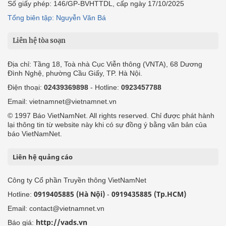
Số giấy phép: 146/GP-BVHTTDL, cấp ngày 17/10/2025
Tổng biên tập: Nguyễn Văn Bá
Liên hệ tòa soạn
Địa chỉ: Tầng 18, Toà nhà Cục Viễn thông (VNTA), 68 Dương
Đình Nghệ, phường Cầu Giấy, TP. Hà Nội.
Điện thoại:
02439369898
- Hotline:
0923457788
Email: vietnamnet@vietnamnet.vn
© 1997 Báo VietNamNet. All rights reserved. Chỉ được phát hành
lại thông tin từ website này khi có sự đồng ý bằng văn bản của
báo VietNamNet.
Liên hệ quảng cáo
Công ty Cổ phần Truyền thông VietNamNet
0919405885 (Hà Nội)
0919435885 (Tp.HCM)
Hotline:
-
Email: contact@vietnamnet.vn
http://vads.vn
Báo giá: