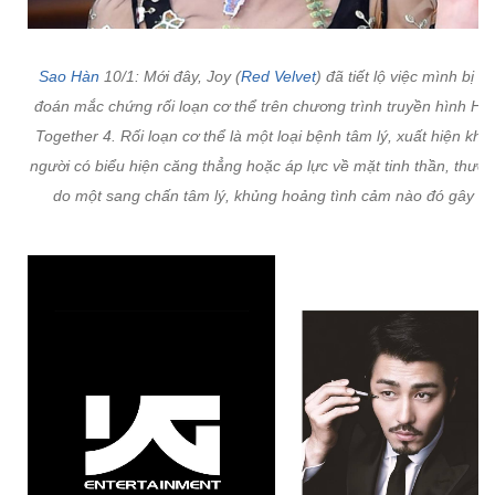
Sao Hàn
10/1: Mới đây, Joy (
Red Velvet
) đã tiết lộ việc mình bị c
đoán mắc chứng rối loạn cơ thể trên chương trình truyền hình Ha
Together 4. Rối loạn cơ thể là một loại bệnh tâm lý, xuất hiện khi 
người có biểu hiện căng thẳng hoặc áp lực về mặt tinh thần, thườn
do một sang chấn tâm lý, khủng hoảng tình cảm nào đó gây ra