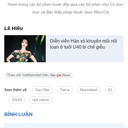
Hoon trong các bộ phim trước đây qua các bộ phim như Cú lừa n
mục và Bậc thầy pháp thuật Jeon Woo Chi.
Lê Hiếu
Diễn viên Hàn xỏ khuyên mũi nổi
loạn ở tuổi U40 bị chế giễu
Xem thêm về:
Sao Hàn
Twice
Momoland
X1
SNSD
red velvet