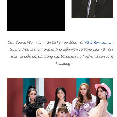
Cha Seung Won xác nhận tái ký hợp đồng với
YG Entertainment
.
Seung Won là một trong những diễn viên có tiếng của YG với hà
loạt vai diễn nổi bật trong các bộ phim như You're all surrounde
Hwajung ...