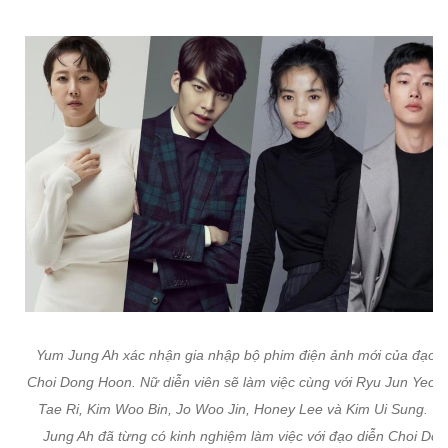
Yum Jung Ah xác nhận gia nhập bộ phim điện ảnh mới của đạo d
Choi Dong Hoon. Nữ diễn viên sẽ làm việc cùng với Ryu Jun Yeol,
Tae Ri, Kim Woo Bin, Jo Woo Jin, Honey Lee và Kim Ui Sung. Y
Jung Ah đã từng có kinh nghiệm làm việc với đạo diễn Choi Do