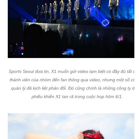
Sports Seoul đưa tin, X1 muốn gửi video tạm biệt có đầy đủ tất cả
thành viên của nhóm đến fan thông qua video, nhưng một số công
quản lý đã kịch liệt phản đối. Đó cũng chính là những công ty đã
phiếu khiến X1 tan rã trong cuộc họp hôm 6/1.