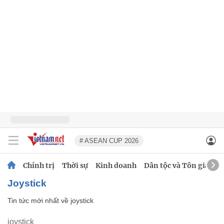
# ASEAN CUP 2026
Chính trị
Thời sự
Kinh doanh
Dân tộc và Tôn giáo
joystick
Tin tức mới nhất về
joystick
joystick