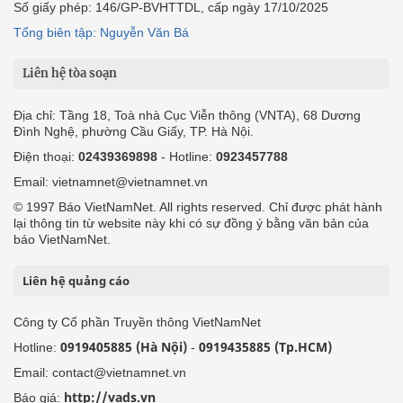
Số giấy phép: 146/GP-BVHTTDL, cấp ngày 17/10/2025
Tổng biên tập: Nguyễn Văn Bá
Liên hệ tòa soạn
Địa chỉ: Tầng 18, Toà nhà Cục Viễn thông (VNTA), 68 Dương
Đình Nghệ, phường Cầu Giấy, TP. Hà Nội.
Điện thoại:
02439369898
- Hotline:
0923457788
Email: vietnamnet@vietnamnet.vn
© 1997 Báo VietNamNet. All rights reserved. Chỉ được phát hành
lại thông tin từ website này khi có sự đồng ý bằng văn bản của
báo VietNamNet.
Liên hệ quảng cáo
Công ty Cổ phần Truyền thông VietNamNet
0919405885 (Hà Nội)
0919435885 (Tp.HCM)
Hotline:
-
Email: contact@vietnamnet.vn
http://vads.vn
Báo giá: