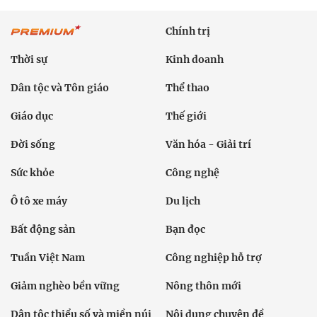
Chính trị
Thời sự
Kinh doanh
Dân tộc và Tôn giáo
Thể thao
Giáo dục
Thế giới
Đời sống
Văn hóa - Giải trí
Sức khỏe
Công nghệ
Ô tô xe máy
Du lịch
Bất động sản
Bạn đọc
Tuần Việt Nam
Công nghiệp hỗ trợ
Giảm nghèo bền vững
Nông thôn mới
Dân tộc thiểu số và miền núi
Nội dung chuyên đề