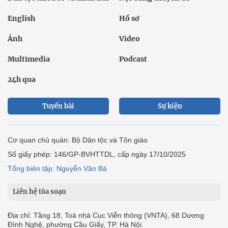
English
Hồ sơ
Ảnh
Video
Multimedia
Podcast
24h qua
Tuyến bài
Sự kiện
Cơ quan chủ quản: Bộ Dân tộc và Tôn giáo
Số giấy phép: 146/GP-BVHTTDL, cấp ngày 17/10/2025
Tổng biên tập: Nguyễn Văn Bá
Liên hệ tòa soạn
Địa chỉ: Tầng 18, Toà nhà Cục Viễn thông (VNTA), 68 Dương
Đình Nghệ, phường Cầu Giấy, TP. Hà Nội.