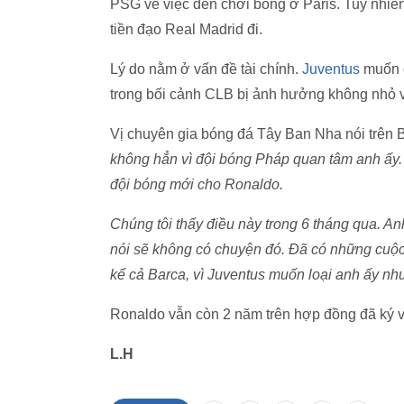
PSG về việc đến chơi bóng ở Paris. Tuy nhiê
tiền đạo Real Madrid đi.
Lý do nằm ở vấn đề tài chính.
Juventus
muốn g
trong bối cảnh CLB bị ảnh hưởng không nhỏ v
Vị chuyên gia bóng đá Tây Ban Nha nói trên 
không hẳn vì đội bóng Pháp quan tâm anh ấy.
đội bóng mới cho Ronaldo.
Chúng tôi thấy điều này trong 6 tháng qua. An
nói sẽ không có chuyện đó. Đã có những cu
kể cả Barca, vì Juventus muốn loại anh ấy như
Ronaldo vẫn còn 2 năm trên hợp đồng đã ký v
L.H