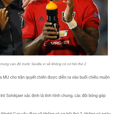
 trung cao độ trước Sevilla vì sẽ không có cơ hội thứ 2
ủa MU cho trận quyết chiến được diễn ra vào buổi chiều muộn
rò Solskjaer xác định là tình hình chung, các đội bóng góp
World Cup vậy. Bạn sẽ không có cơ hội thứ 2, không có ngày