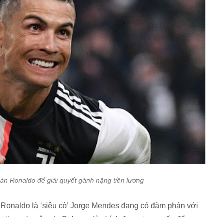
án Ronaldo để giải quyết gánh nặng tiền lương
a Ronaldo là ‘siêu cò’ Jorge Mendes đang có đàm phán với