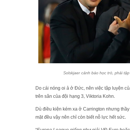
Solskjaer cảnh báo học trò, phải tập
Do cái nóng oi ả ở Đức, nên việc tập luyện c
trên sân của đội hạng 3, Viktoria Kohn.
Dù điều kiện kém xa ở Carrington nhưng thầy t
mặt đều vậy nên chỉ còn biết nỗ lực hết sức.
“
Europa League giống như giải VĐ Euro hoặc 