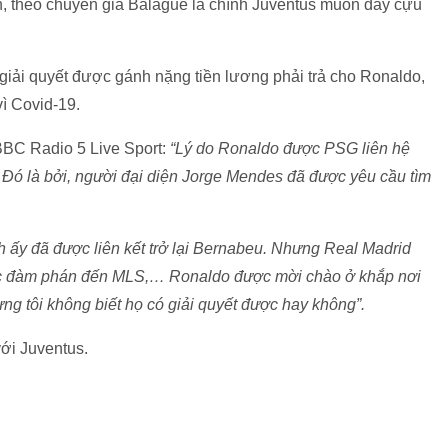
n, theo chuyên gia Balague là chính Juventus muốn đẩy cựu
iải quyết được gánh nặng tiền lương phải trả cho Ronaldo,
ì Covid-19.
BBC Radio 5 Live Sport:
“Lý do Ronaldo được PSG liên hệ
 Đó là bởi, người đại diện Jorge Mendes đã được yêu cầu tìm
h ấy đã được liên kết trở lại Bernabeu. Nhưng Real Madrid
ộc đàm phán đến MLS,… Ronaldo được mời chào ở khắp nơi
ng tôi không biết họ có giải quyết được hay không”.
ới Juventus.