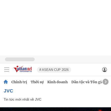
# ASEAN CUP 2026
Chính trị
Thời sự
Kinh doanh
Dân tộc và Tôn giáo
JVC
Tin tức mới nhất về
JVC