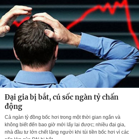
Đại gia bị bắt, cú sốc ngàn tỷ chấn
động
Cả ngàn tỷ đồng bốc hơi trong một thời gian ngắn và
không biết đến bao giờ mới lấy lại được; nhiều đại gia,
nhà đầu tư lớn chết lặng người khi túi tiền bốc hơi vì các