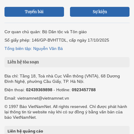
Tuyến bài
Sự kiện
Cơ quan chủ quản: Bộ Dân tộc và Tôn giáo
Số giấy phép: 146/GP-BVHTTDL, cấp ngày 17/10/2025
Tổng biên tập: Nguyễn Văn Bá
Liên hệ tòa soạn
Địa chỉ: Tầng 18, Toà nhà Cục Viễn thông (VNTA), 68 Dương
Đình Nghệ, phường Cầu Giấy, TP. Hà Nội.
Điện thoại:
02439369898
- Hotline:
0923457788
Email: vietnamnet@vietnamnet.vn
© 1997 Báo VietNamNet. All rights reserved. Chỉ được phát hành
lại thông tin từ website này khi có sự đồng ý bằng văn bản của
báo VietNamNet.
Liên hệ quảng cáo