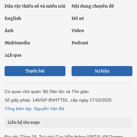
Dân tộc thiểu số và miền núi
Nội dung chuyên đề
English
Hồ sơ
Ảnh
Video
Multimedia
Podcast
24h qua
Tuyến bài
Sự kiện
Cơ quan chủ quản: Bộ Dân tộc và Tôn giáo
Số giấy phép: 146/GP-BVHTTDL, cấp ngày 17/10/2025
Tổng biên tập: Nguyễn Văn Bá
Liên hệ tòa soạn
Địa chỉ: Tầng 18, Toà nhà Cục Viễn thông (VNTA), 68 Dương