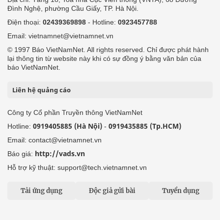
Đình Nghệ, phường Cầu Giấy, TP. Hà Nội.
Điện thoại:
02439369898
- Hotline:
0923457788
Email: vietnamnet@vietnamnet.vn
© 1997 Báo VietNamNet. All rights reserved. Chỉ được phát hành
lại thông tin từ website này khi có sự đồng ý bằng văn bản của
báo VietNamNet.
Liên hệ quảng cáo
Công ty Cổ phần Truyền thông VietNamNet
0919405885 (Hà Nội)
0919435885 (Tp.HCM)
Hotline:
-
Email: contact@vietnamnet.vn
http://vads.vn
Báo giá:
Hỗ trợ kỹ thuật: support@tech.vietnamnet.vn
Tải ứng dụng
Độc giả gửi bài
Tuyển dụng