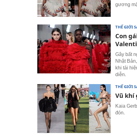
gương mặt
THẾ GIỚI 
Con gá
Valent
Gây bất n
Nhật Bản,
khi tái h
diễn.
THẾ GIỚI 
Vũ khí
Kaia Gerb
đón.