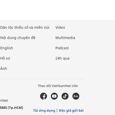
Dân tộc thiểu số và miền núi
Video
Nội dung chuyên đề
Multimedia
English
Podcast
Hồ sơ
24h qua
Ảnh
Theo dõi VietNamNet trên
amNet
5885 (Tp.HCM)
Tải ứng dụng
Độc giả gửi bài