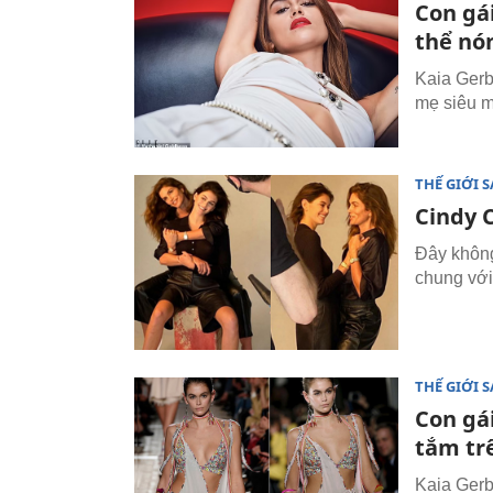
Con gá
thể nó
Kaia Gerb
mẹ siêu m
THẾ GIỚI 
Cindy 
Đây không
chung với
THẾ GIỚI 
Con gá
tắm tr
Kaia Gerb