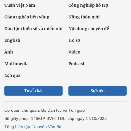
Tuần Việt Nam
Công nghiệp hỗ trợ
Giảm nghèo bền vững
Nông thôn mới
Dân tộc thiểu số và miền núi
Nội dung chuyên đề
English
Hồ sơ
Ảnh
Video
Multimedia
Podcast
24h qua
Tuyến bài
Sự kiện
Cơ quan chủ quản: Bộ Dân tộc và Tôn giáo
Số giấy phép: 146/GP-BVHTTDL, cấp ngày 17/10/2025
Tổng biên tập: Nguyễn Văn Bá