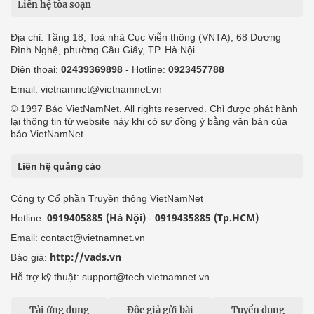
Liên hệ tòa soạn
Địa chỉ: Tầng 18, Toà nhà Cục Viễn thông (VNTA), 68 Dương
Đình Nghệ, phường Cầu Giấy, TP. Hà Nội.
Điện thoại:
02439369898
- Hotline:
0923457788
Email: vietnamnet@vietnamnet.vn
© 1997 Báo VietNamNet. All rights reserved. Chỉ được phát hành
lại thông tin từ website này khi có sự đồng ý bằng văn bản của
báo VietNamNet.
Liên hệ quảng cáo
Công ty Cổ phần Truyền thông VietNamNet
0919405885 (Hà Nội)
0919435885 (Tp.HCM)
Hotline:
-
Email: contact@vietnamnet.vn
http://vads.vn
Báo giá:
Hỗ trợ kỹ thuật: support@tech.vietnamnet.vn
Tải ứng dụng
Độc giả gửi bài
Tuyển dụng