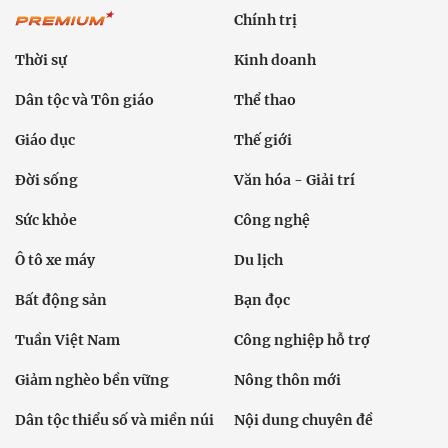
Chính trị
Thời sự
Kinh doanh
Dân tộc và Tôn giáo
Thể thao
Giáo dục
Thế giới
Đời sống
Văn hóa - Giải trí
Sức khỏe
Công nghệ
Ô tô xe máy
Du lịch
Bất động sản
Bạn đọc
Tuần Việt Nam
Công nghiệp hỗ trợ
Giảm nghèo bền vững
Nông thôn mới
Dân tộc thiểu số và miền núi
Nội dung chuyên đề